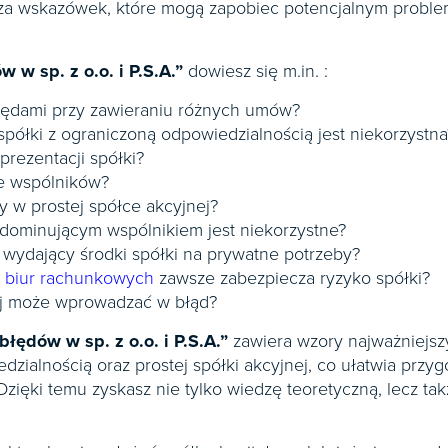
za wskazówek, które mogą zapobiec potencjalnym proble
w w sp. z o.o. i P.S.A.”
dowiesz się m.in. :
błędami przy zawieraniu różnych umów?
półki z ograniczoną odpowiedzialnością jest niekorzystna
rezentacji spółki?
e wspólników?
 w prostej spółce akcyjnej?
dominującym wspólnikiem jest niekorzystne?
wydający środki spółki na prywatne potrzeby?
 biur rachunkowych
zawsze zabezpiecza ryzyko spółki?
j może wprowadzać w błąd?
błędów w sp. z o.o. i P.S.A.”
zawiera wzory najważniej
edzialnością oraz prostej spółki akcyjnej, co ułatwia prz
zięki temu zyskasz nie tylko wiedzę teoretyczną, lecz t