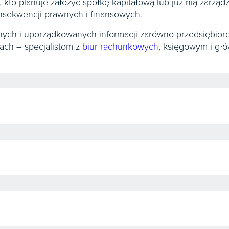
 kto planuje założyć spółkę kapitałową lub już nią zarzą
sekwencji prawnych i finansowych.
lnych i uporządkowanych informacji zarówno przedsiębio
ach – specjalistom z
biur rachunkowych
, księgowym i g