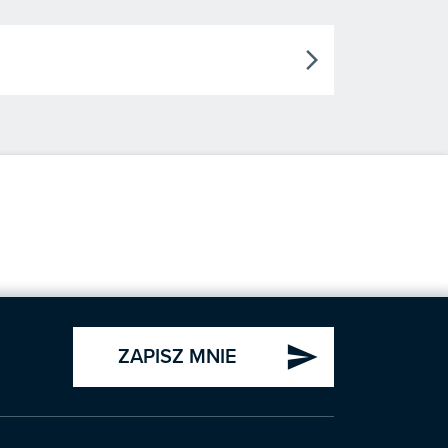
arrow_forward_ios
send
ZAPISZ MNIE