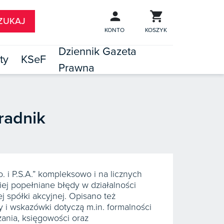
KONTO
KOSZYK
Dziennik Gazeta
ty
KSeF
Prawna

TÓW
oradnik
o. i P.S.A.” kompleksowo i na licznych
ej popełniane błędy w działalności
j spółki akcyjnej. Opisano też
 i wskazówki dotyczą m.in. formalności
zania, księgowości oraz