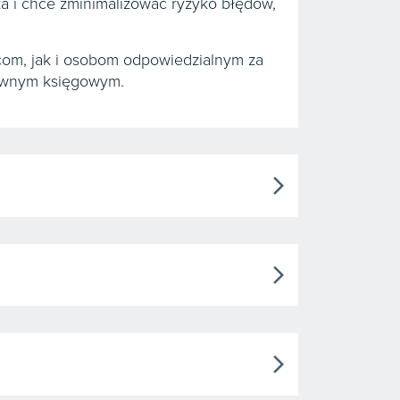
dza i chce zminimalizować ryzyko błędów,
rcom, jak i osobom odpowiedzialnym za
łównym księgowym.
arrow_forward_ios
arrow_forward_ios
arrow_forward_ios