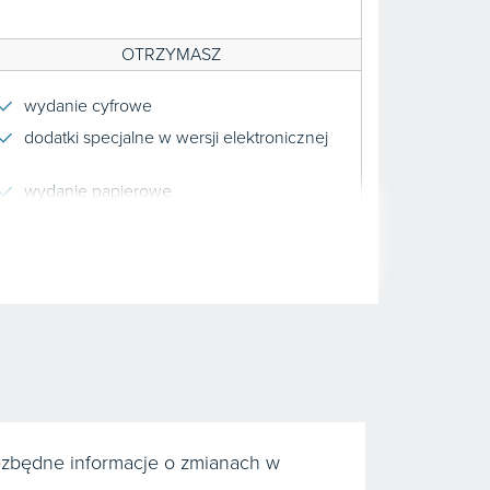
OTRZYMASZ
wydanie cyfrowe
dodatki specjalne w wersji elektronicznej
wydanie papierowe
dodatki w wersji papierowej
dodatki książkowe
aplikacja mobilna
newslettery
NARZĘDZIA 4.0 INFORLEX PKWiU + CN
ze stawkami VAT i WIS
ezbędne informacje o zmianach w