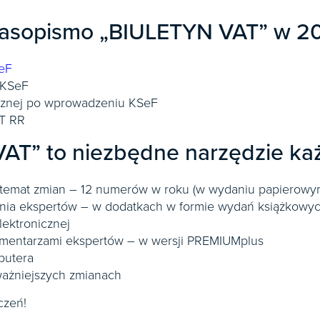
Wybierz Ofertę
zasopismo „BIULETYN VAT” w 2
Abonament na 12 miesięcy
100,41
SeF
zł
/ miesiąc
 KSeF
Łączna wartość zamówienia
1205
zł
cznej po wprowadzeniu KSeF
AT RR
AT” to niezbędne narzędzie k
Abonament na 3 miesiące
e
100,33
zł
/ miesiąc
a temat zmian – 12 numerów w roku (w wydaniu papierowy
Łączna wartość zamówienia
301
zł
nia ekspertów – w dodatkach w formie wydań książkowy
lektronicznej
mentarzami ekspertów – w wersji PREMIUMplus
Abonament na 6 miesięcy
putera
100,33
ażniejszych zmianach
zł
/ miesiąc
Łączna wartość zamówienia
602
zł
czeń!