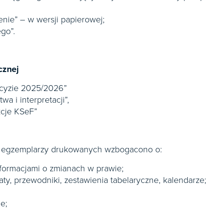
nie” – w wersji papierowej;
go”.
cznej
kcyzie 2025/2026”
wa i interpretacji”,
kcje KSeF”
ci egzemplarzy drukowanych wzbogacono o:
nformacjami o zmianach w prawie;
aty, przewodniki, zestawienia tabelaryczne, kalendarze;
e;