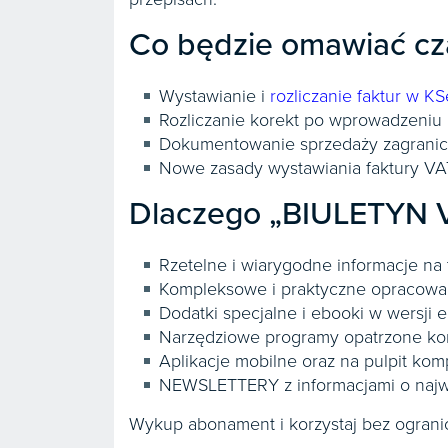
Co będzie omawiać c
Dostęp na 12 miesięcy
Wystawianie i
rozliczanie faktur w K
91,25
zł
/ miesiąc
Rozliczanie korekt po wprowadzeniu
Łączna wartość zamówienia
1095
zł
Dokumentowanie sprzedaży zagrani
Nowe zasady wystawiania faktury V
Dlaczego „BIULETYN V
Promocja! Dostęp na 3 miesiąc
za 198 zł
Rzetelne i wiarygodne informacje n
66
zł
/ miesiąc
Kompleksowe i praktyczne opracowa
Dodatki specjalne i ebooki w wersji e
Łączna wartość zamówienia
198
zł
Narzędziowe programy opatrzone ko
zamiast
274
zł
Aplikacje mobilne oraz na pulpit kom
NEWSLETTERY z informacjami o najw
Dostęp na 6 miesięcy
Wykup abonament i korzystaj bez ograni