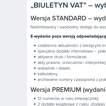
91,33
zł
/ miesiąc
„BIULETYN VAT” – wybi
Łączna wartość zamówienia
548
zł
Wersja STANDARD – wyda
Nielimitowany i swobodny dostęp do ws
E-wydanie poza wersją odpowiadającą
codzienne aktualności z bieżącymi i
specjalne dodatki internetowe – plak
aktywne druki i formularze;
akty prawne, orzeczenia i interpretacj
wskaźniki i stawki;
kalkulatory;
archiwalne numery czasopisma z pra
Wersja PREMIUM (wydanie
12 numerów w roku (miesięcznik);
2 dodatki książkowe z cyklu „Kodeks