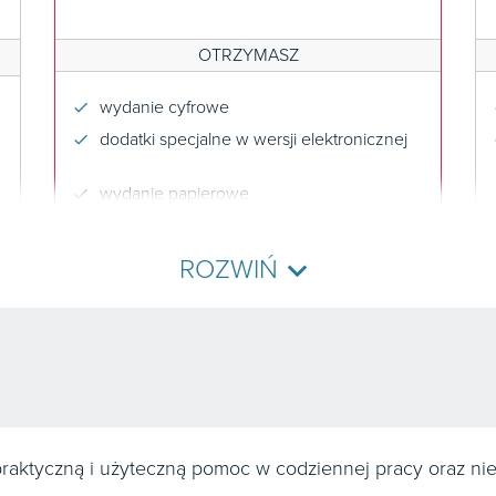
OTRZYMASZ
wydanie cyfrowe
dodatki specjalne w wersji elektronicznej
wydanie papierowe
dodatki w wersji papierowej
dodatki książkowe
expand_more
ROZWIŃ
aplikacja mobilna
newslettery
aktyczną i użyteczną pomoc w codziennej pracy oraz ni