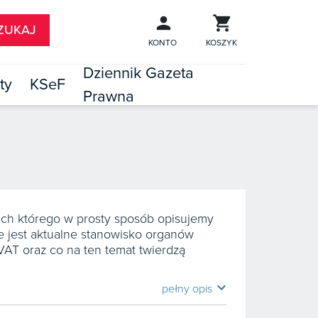
KONTO
KOSZYK
Dziennik Gazeta
ty
KSeF
Prawna

TÓW
ach którego w prosty sposób opisujemy
ie jest aktualne stanowisko organów
AT oraz co na ten temat twierdzą
expand_more
pełny opis