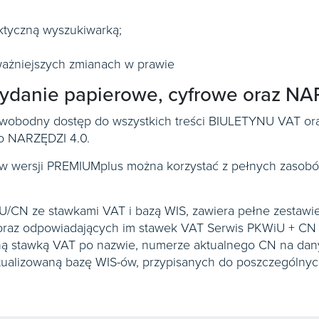
ktyczną wyszukiwarką;
ażniejszych zmianach w prawie
ydanie papierowe, cyfrowe oraz NA
 swobodny dostęp do wszystkich treści BIULETYNU VAT o
o NARZĘDZI 4.0.
w wersji PREMIUMplus można korzystać z pełnych zaso
/CN ze stawkami VAT i bazą WIS, zawiera pełne zestawie
oraz odpowiadających im stawek VAT Serwis PKWiU + CN 
aną stawką VAT po nazwie, numerze aktualnego CN na dan
tualizowaną bazę WIS-ów, przypisanych do poszczególnyc