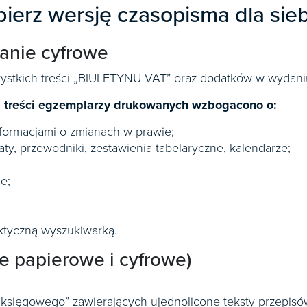
erz wersję czasopisma dla sieb
nie cyfrowe
zystkich treści „BIULETYNU VAT” oraz dodatków w wydani
 treści egzemplarzy drukowanych wzbogacono o:
nformacjami o zmianach w prawie;
aty, przewodniki, zestawienia tabelaryczne, kalendarze;
e;
ktyczną wyszukiwarką.
 papierowe i cyfrowe)
 księgowego” zawierających ujednolicone teksty przepis