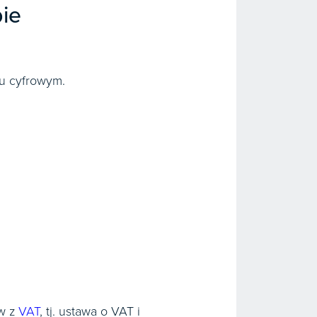
ie
u cyfrowym.
ów z
VAT
, tj. ustawa o VAT i