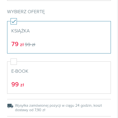
Książki
E-wydania
Czasopisma

Webinaria
INFORLEX
E-booki
Książki
WYBIERZ OFERTĘ
E-wydania

Webinaria
Oprogramowanie
E-booki
Książki

Webinaria
Zarządzanie i HRM
E-booki
KSIĄŻKA
Czasopisma

Webinaria
Prawo gospodarcze
79
zł
99 zł
E-wydania
Czasopisma

Prawo dla każdego
Książki
E-wydania
Czasopisma
E-booki
Książki
E-wydania
Webinaria
E-BOOK
E-booki
Książki
Webinaria
E-booki
99
zł
Webinaria
local_shipping
Wysyłka zamówionej pozycji w ciągu 24 godzin, koszt
dostawy od 7,90 zł