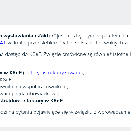
o wystawiania e-faktur”
jest niezbędnym wsparciem dla 
VAT
w firmie, przedsiębiorców i przedstawicieli wolnych z
ać dostęp do KSeF. Zwięźle omówione są również istotne k
ry w KSeF
(
faktury ustrukturyzowane
),
 KSeF,
cownikom i współpracownikom,
zowanej będą obowiązkowe,
struktura e-faktury w KSeF
.
zi na pytania pojawiające się w związku z wprowadzani