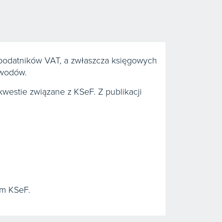
podatników VAT, a zwłaszcza księgowych
awodów.
westie związane z KSeF. Z publikacji
em KSeF.