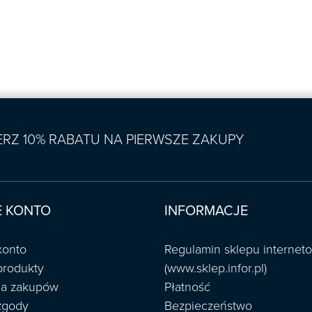
IERZ 10% RABATU NA PIERWSZE ZAKUPY
 KONTO
INFORMACJE
konto
Regulamin sklepu interne
produkty
(www.sklep.infor.pl)
ria zakupów
Płatność
zgody
Bezpieczeństwo