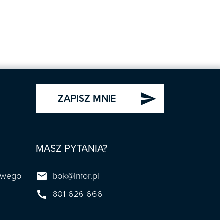
send
ZAPISZ MNIE
MASZ PYTANIA?

towego
bok@infor.pl

801 626 666