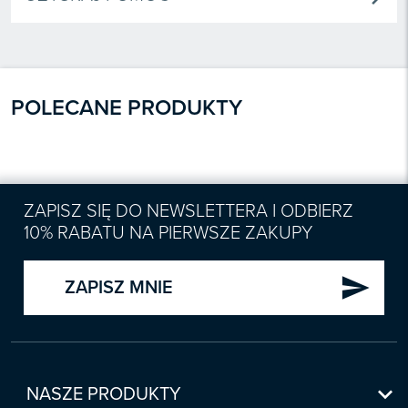
POLECANE PRODUKTY
ZAPISZ SIĘ DO NEWSLETTERA I ODBIERZ
10% RABATU NA PIERWSZE ZAKUPY
send
ZAPISZ MNIE

NASZE PRODUKTY