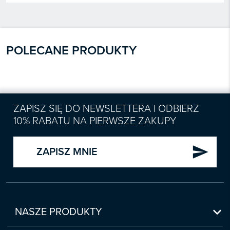
POLECANE PRODUKTY
ZAPISZ SIĘ DO NEWSLETTERA I ODBIERZ
10% RABATU NA PIERWSZE ZAKUPY
send
ZAPISZ MNIE

NASZE PRODUKTY
Nowości