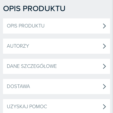
OPIS PRODUKTU
OPIS PRODUKTU
arrow_forward_ios
AUTORZY
arrow_forward_ios
DANE SZCZEGÓŁOWE
arrow_forward_ios
DOSTAWA
arrow_forward_ios
UZYSKAJ POMOC
arrow_forward_ios