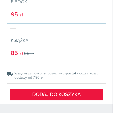
Książki
E-BOOK
E-wydania
Czasopisma

Webinaria
INFORLEX
E-booki
Książki
E-wydania
95
zł

Webinaria
Oprogramowanie
E-booki
Książki

Webinaria
Zarządzanie i HRM
E-booki
Czasopisma

Webinaria
Prawo gospodarcze
KSIĄŻKA
E-wydania
Czasopisma

Prawo dla każdego
Książki
85
E-wydania
zł
95 zł
Czasopisma
E-booki
Książki
E-wydania
Webinaria
E-booki
Książki
local_shipping
Wysyłka zamówionej pozycji w ciągu 24 godzin, koszt
Webinaria
dostawy od 7,90 zł
E-booki
Webinaria
DODAJ DO KOSZYKA