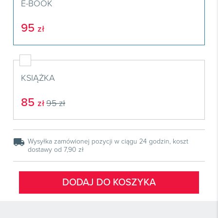
Książki
E-BOOK
E-wydania
Czasopisma

Webinaria
INFORLEX
E-booki
Książki
E-wydania
95
zł

Webinaria
Oprogramowanie
E-booki
Książki

Webinaria
Zarządzanie i HRM
E-booki
Czasopisma

Webinaria
Prawo gospodarcze
KSIĄŻKA
E-wydania
Czasopisma

Prawo dla każdego
Książki
85
E-wydania
zł
95 zł
Czasopisma
E-booki
Książki
E-wydania
Webinaria
E-booki
Książki
local_shipping
Wysyłka zamówionej pozycji w ciągu 24 godzin, koszt
Webinaria
dostawy od 7,90 zł
E-booki
Webinaria
DODAJ DO KOSZYKA