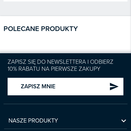
POLECANE PRODUKTY
ZAPISZ SIĘ DO NEWSLETTERA I ODBIERZ
10% RABATU NA PIERWSZE ZAKUPY
send
ZAPISZ MNIE

NASZE PRODUKTY
Nowości