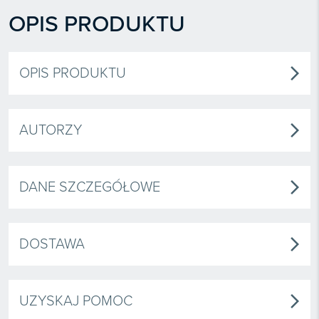
OPIS PRODUKTU
OPIS PRODUKTU
arrow_forward_ios
AUTORZY
arrow_forward_ios
DANE SZCZEGÓŁOWE
arrow_forward_ios
DOSTAWA
arrow_forward_ios
UZYSKAJ POMOC
arrow_forward_ios