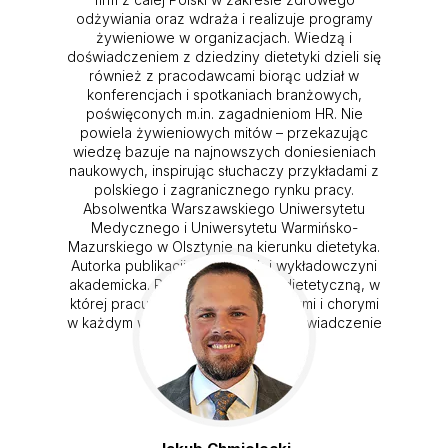
odżywiania oraz wdraża i realizuje programy
żywieniowe w organizacjach. Wiedzą i
doświadczeniem z dziedziny dietetyki dzieli się
również z pracodawcami biorąc udział w
konferencjach i spotkaniach branżowych,
poświęconych m.in. zagadnieniom HR. Nie
powiela żywieniowych mitów – przekazując
wiedzę bazuje na najnowszych doniesieniach
naukowych, inspirując słuchaczy przykładami z
polskiego i zagranicznego rynku pracy.
Absolwentka Warszawskiego Uniwersytetu
Medycznego i Uniwersytetu Warmińsko-
Mazurskiego w Olsztynie na kierunku dietetyka.
Autorka publikacji naukowych i wykładowczyni
akademicka. Prowadzi poradnię dietetyczną, w
której pracuje z pacjentami zdrowymi i chorymi
w każdym wieku, wykorzystując doświadczenie
kliniczne.