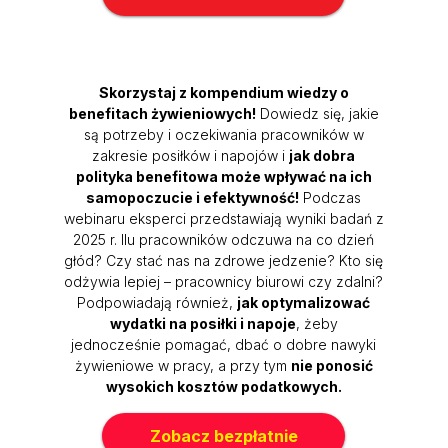
Skorzystaj z kompendium wiedzy o
benefitach żywieniowych!
Dowiedz się, jakie
są potrzeby i oczekiwania pracowników w
zakresie posiłków i napojów i
jak dobra
polityka benefitowa może wpływać na ich
samopoczucie i efektywność!
Podczas
webinaru eksperci przedstawiają wyniki badań z
2025 r. Ilu pracowników odczuwa na co dzień
głód? Czy stać nas na zdrowe jedzenie? Kto się
odżywia lepiej – pracownicy biurowi czy zdalni?
Podpowiadają również,
jak optymalizować
wydatki na posiłki i napoje
, żeby
jednocześnie pomagać, dbać o dobre nawyki
żywieniowe w pracy, a przy tym
nie ponosić
wysokich kosztów podatkowych.
Eksperci:
Magdalena Kartasińska-Kwaśnik
i
Jakub Chmielecki
Zobacz bezpłatnie