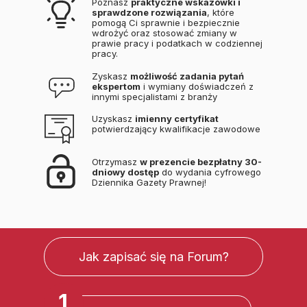
Poznasz
praktyczne wskazówki i
sprawdzone rozwiązania
, które
pomogą Ci sprawnie i bezpiecznie
wdrożyć oraz stosować zmiany w
prawie pracy i podatkach w codziennej
pracy.
Zyskasz
możliwość zadania pytań
ekspertom
i wymiany doświadczeń z
innymi specjalistami z branży
Uzyskasz
imienny certyfikat
potwierdzający kwalifikacje zawodowe
Otrzymasz
w prezencie bezpłatny 30-
dniowy dostęp
do wydania cyfrowego
Dziennika Gazety Prawnej!
Jak zapisać się na Forum?
1