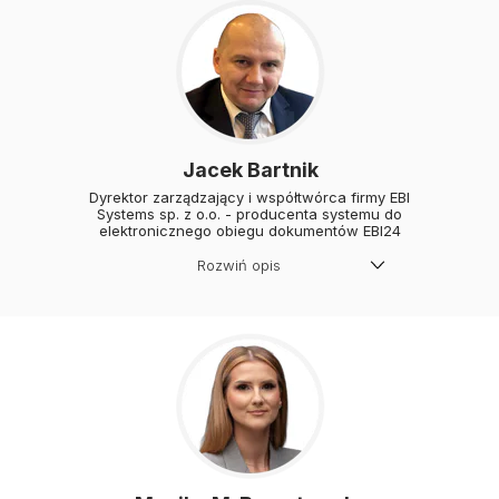
Jacek Bartnik
Dyrektor zarządzający i współtwórca firmy EBI
Systems sp. z o.o. - producenta systemu do
elektronicznego obiegu dokumentów EBI24
Rozwiń opis
Absolwent studiów MBA dla
finansistów na Akademii Leona
Koźmińskiego, pasjonat
nowoczesnych rozwiązań
optymalizujących procesy
księgowe oraz Business
Inteligence. Prywatnie niepoprawny
optymista wciąż poszukujący
nowych wyzwań, entuzjasta
matematyki,lotnictwa, podróży i