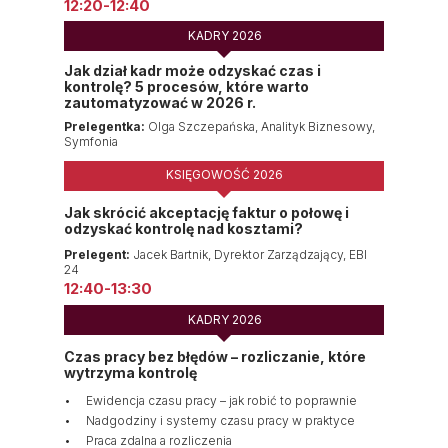
12:20-12:40
KADRY 2026
Jak dział kadr może odzyskać czas i
kontrolę? 5 procesów, które warto
zautomatyzować w 2026 r.
Prelegentka:
Olga Szczepańska, Analityk Biznesowy,
Symfonia
KSIĘGOWOŚĆ 2026
Jak skrócić akceptację faktur o połowę i
odzyskać kontrolę nad kosztami?
Prelegent:
Jacek Bartnik, Dyrektor Zarządzający, EBI
24
12:40-13:30
KADRY 2026
Czas pracy bez błędów – rozliczanie, które
wytrzyma kontrolę
Ewidencja czasu pracy – jak robić to poprawnie
Nadgodziny i systemy czasu pracy w praktyce
Praca zdalna a rozliczenia