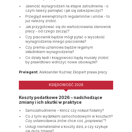
Jawność wynagrodzeń na etapie zatrudnienia - o
czym należy pamiętać i jak się zabezpieczyć?
Przegląd wewnętrznych regulaminów i umów - to
już należny zrobić.
Jak przygotować się do wartościowania stanowisk
pracy - od czego zacząć?
Czy pracownik będzie mógł pytać o wysokość
wynagrodzenia innego pracownika?
Czy premia uznaniowa będzie legalnym
składnikiem wynagrodzenia?
Co działy kadr i księgowości będą musiały zrobić
by prawidłowo wdrożyć nowe obowiązki?
Prelegent:
Aleksander Kuźniar, Ekspert prawa pracy
KSIĘGOWOŚĆ 2026
Koszty podatkowe 2026 – nadchodzące
zmiany i ich skutki w praktyce
Samozatrudnienie – klincz czy nokaut fiskalny?
Co z tymi wydatkami samochodowymi w kosztach?
Czy ustawodawca znów chce coś „poprawiać”?
Usługi niematerialne a koszty dziś, a czy szykuje
się duża zmiana?