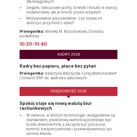
dla księgowych.
Zegarki, luksusowe jachty, torebki i koszty w branży
nowatorskiej- jak je bronić przed urzędem.
Motywowanie pracowników- czy trzeba im
doliczyć przychód z etatu?
Prelegentka:
Monika M. Brzostowska, Doradca
podatkowy
10:20-10:40
KADRY 2026
Kadry bez papieru, płace bez pytań
Prelegentka:
Katarzyna Bibrzycka-CurzydłoKonsultant
Comarch ERP ds. kadrowo-płacowych
KSIĘGOWOŚĆ 2026
Spokój staje się nową walutą biur
rachunkowych
W świecie, w którym technologia i księgowanie są
standardem, prawdziwą wartością przestaje być
liczba dokumentów, a zaczyna być poczucie
kontroli, bezpieczeństwa i przewidywalności po
stronie klienta.