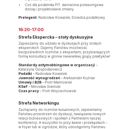
Coś dla podatnika PIT: darowizna poleasingowa
dzisiaj i projektowane zmiany.
Prelegent:
Radosław Kowalski, Doradca podatkowy
16:20-17:00
Strefa Ekspercka – stoły dyskusyjne
Zapraszamy do udziału w dyskusjach przy stołach
eksperckich. Dajemy Państwu możliwość
bezpośrednich rozmów z ekspertami, przybierających
formę konsultacji w gronie niewielkiej grupy praktyków!
Standardy antymobbingowe w organizacji
–
Katarzyna Gospodarowicz
Podatki
– Radosław Kowalski
Jawność wynagrodzeń
– Aleksander Kuźniar
Umowy i B2B
– Piotr Malinowski
KSeF
– Mirosław Siwiński
Czas pracy
– Piotr Wojciechowski
Strefa Networkingu
Zachęcamy do rozmów kuluarowych, zapewniamy
Państwu przestrzeń do dyskusji, nawiązania nowych
relacji biznesowych i spotkań z Partnerami naszej
konferencji. A wszystko to przy kawie i przekąskach –
w foyer lub w ogrodzie, który udostępnimy Państwu