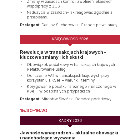
Zmiany w zasadach kontroli zwolnień lekarskich i
współpracy z ZUS
Nadużycia w zasiłkach– jak reagować zgodnie z
przepisami.
Prelegent:
Dariusz Suchorowski, Ekspert prawa pracy
KSIĘGOWOŚĆ 2026
Rewolucja w transakcjach krajowych –
kluczowe zmiany i ich skutki
Obowiązek podatkowy w transakcjach krajowych
Refakturowanie usług
Odliczenie VAT w transakcjach krajowych przy
korzystaniu z KSeF – warunki i terminy
Korygowanie podatku należnego i naliczonego w
KSeF i w pozostałych przypadkach
Prelegent:
Mirosław Siwiński, Doradca podatkowy
15:30-16:20
KADRY 2026
Jawność wynagrodzeń – aktualne obowiązki
i nadchodzące wyzwania