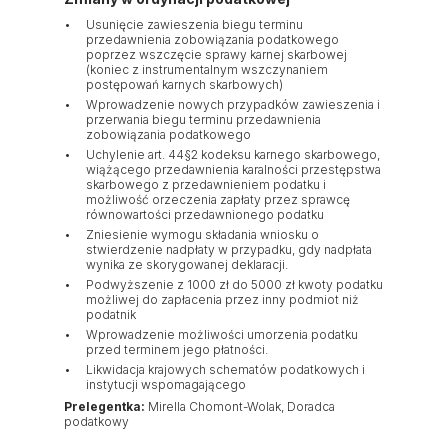
Usunięcie zawieszenia biegu terminu
przedawnienia zobowiązania podatkowego
poprzez wszczęcie sprawy karnej skarbowej
(koniec z instrumentalnym wszczynaniem
postępowań karnych skarbowych)
Wprowadzenie nowych przypadków zawieszenia i
przerwania biegu terminu przedawnienia
zobowiązania podatkowego
Uchylenie art. 44§2 kodeksu karnego skarbowego,
wiążącego przedawnienia karalności przestępstwa
skarbowego z przedawnieniem podatku i
możliwość orzeczenia zapłaty przez sprawcę
równowartości przedawnionego podatku
Zniesienie wymogu składania wniosku o
stwierdzenie nadpłaty w przypadku, gdy nadpłata
wynika ze skorygowanej deklaracji.
Podwyższenie z 1000 zł do 5000 zł kwoty podatku
możliwej do zapłacenia przez inny podmiot niż
podatnik
Wprowadzenie możliwości umorzenia podatku
przed terminem jego płatności.
Likwidacja krajowych schematów podatkowych i
instytucji wspomagającego
Prelegentka:
Mirella Chomont-Wolak, Doradca
podatkowy