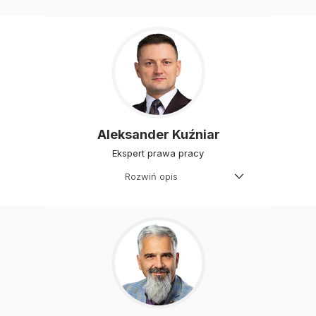
windykacji w jednej z największych
firm teleinformatycznych.
Specjalizuje się w zagadnieniach
podatkowych. Autor licznych
publikacji, doświadczony
wykładowca i szkoleniowiec.
Aleksander Kuźniar
Ekspert prawa pracy
Rozwiń opis
Specjalista z zakresu praktycznego
stosowania prawa pracy oraz
ochrony danych osobowych.
Wieloletni Inspektor pracy
PIP,Inspektor Ochrony Danych.
Autor ponad 200 publikacji z
zakresu prawa pracy ukazujących
się na łamach takich tytułów jak:
Rzeczpospolita, Monitor Prawa