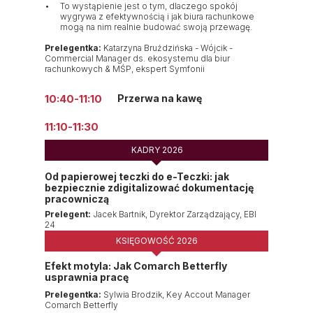
To wystąpienie jest o tym, dlaczego spokój
wygrywa z efektywnością i jak biura rachunkowe
mogą na nim realnie budować swoją przewagę.
Prelegentka:
Katarzyna Bruździńska - Wójcik -
Commercial Manager ds. ekosystemu dla biur
rachunkowych & MŚP, ekspert Symfonii
Przerwa na kawę
10:40-11:10
11:10-11:30
KADRY 2026
Od papierowej teczki do e-Teczki: jak
bezpiecznie zdigitalizować dokumentację
pracowniczą
Prelegent:
Jacek Bartnik, Dyrektor Zarządzający, EBI
24
KSIĘGOWOŚĆ 2026
Efekt motyla: Jak Comarch Betterfly
usprawnia pracę
Prelegentka:
Sylwia Brodzik, Key Accout Manager
Comarch Betterfly