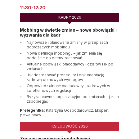
11:30-12:20
KADRY 2026
Mobbing w świetle zmian – nowe obowiązki i
wyzwania dla kadr
Najnowsze i planowane zmiany w przepisach
dotyczących mobbingu
Nowa definicja mobbingu – jak zmienia się
podejście do oceny zachowań
Aktualne obowiązki pracodawcy i działów HR po
zmianach
Jak dostosować procedury i dokumentację
kadrową do nowych wymogów
Odpowiedzialność pracodawcy i kadrowych w
świetle nowych regulacji
Ryzyka prawne i organizacyjne po zmianach – jak im
zapobiegać
Prelegentka:
Katarzyna Gospodarowicz, Ekspert
prawa pracy
KSIĘGOWOŚĆ 2026
Zmiany w ordynacji podatkowej