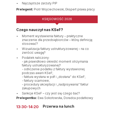
Najczęstsze zarzuty PIP
Prelegent:
Piotr Wojciechowski, Ekspert prawa pracy
KSIĘGOWOŚĆ 2026
Czego nauczył nas KSeF?
Moment wystawienia faktury – praktyczne
znaczenie dla przedsiębiorców – którą definicję
stosować?
Wizualizacja faktury ustrukturyzowanej – na co
zwrócić uwagę?
Podatek naliczony:
- jak prawidłowo określić moment otrzymania
faktury ustrukturyzowanej?
- odliczenie podatku z faktury wystawionej
podczas awarii KSeF;
- faktura wysłana w pdf i „dosłana” do KSeF;
- faktury scamowe;
- procedury akceptacji i „nadpisywania” faktur
zakupowych
Sankcje KSeF – czy jest się czego bać?
Prelegentka:
Ewa Sokołowska, Doradca podatkowy
Przerwa na lunch
13:30-14:20