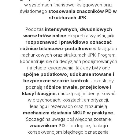
w systemach finansowo-księgowych oraz
świadomego
stosowania znaczników PD w
strukturach JPK.
Podczas
intensywnych, dwudniowych
warsztatów online
ekspertka wyjaśni,
jak
rozpoznawać i prawidłowo oznaczać
różnice bilansowo-podatkowe
w księgach
rachunkowych oraz strukturach JPK. Program
koncentruje się na decyzjach podejmowanych
na etapie księgowania, tak aby były one
spójne podatkowo, udokumentowane i
bezpieczne w razie kontroli
. Uczestnicy
poznają
różnice trwałe, przejściowe i
klasyfikacyjne
, nauczą się je identyfikować
w przychodach, kosztach, amortyzacji,
leasingu i rezerwach oraz zrozumieją
mechanizm działania NKUP w praktyce
.
Szczególna uwaga poświęcona zostanie
znacznikom PD
– ich logice, funkcji i
konsekwencjom błędnego oznaczenia.