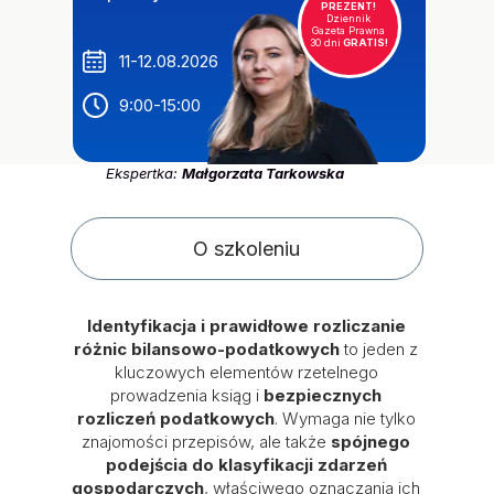
PREZENT!
Dziennik
Gazeta Prawna
30 dni
GRATIS!
11-12.08.2026
9:00-15:00
Ekspertka:
Małgorzata Tarkowska
O szkoleniu
Identyfikacja i prawidłowe rozliczanie
różnic bilansowo-podatkowych
to jeden z
kluczowych elementów rzetelnego
prowadzenia ksiąg i
bezpiecznych
rozliczeń podatkowych
. Wymaga nie tylko
znajomości przepisów, ale także
spójnego
podejścia do klasyfikacji zdarzeń
gospodarczych
, właściwego oznaczania ich