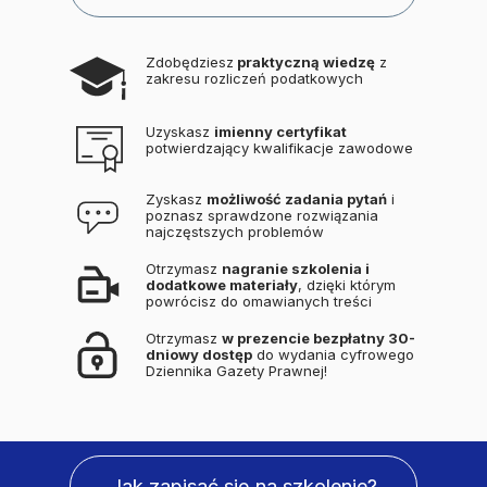
Zdobędziesz
praktyczną wiedzę
z
zakresu
rozliczeń podatkowych
Uzyskasz
imienny certyfikat
potwierdzający kwalifikacje zawodowe
Zyskasz
możliwość zadania pytań
i
poznasz sprawdzone rozwiązania
najczęstszych problemów
Otrzymasz
nagranie szkolenia i
dodatkowe materiały
, dzięki którym
powrócisz do omawianych treści
Otrzymasz
w prezencie bezpłatny 30-
dniowy dostęp
do wydania cyfrowego
Dziennika Gazety Prawnej!
Jak zapisać się na szkolenie?