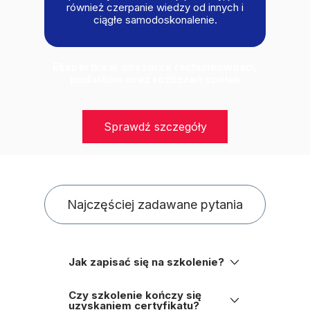
również czerpanie wiedzy od innych i
ciągłe samodoskonalenie.
Ekspertka w obszarze rachunkowości,
podatków oraz rozliczeń spółek
Sprawdź szczegóły
Najczęściej zadawane pytania
Jak zapisać się na szkolenie?
Wystarczy wypełnić formularz
zgłoszeniowy. Na podany przy
Czy szkolenie kończy się
rejestracji adres e-mail wyślemy
uzyskaniem certyfikatu?