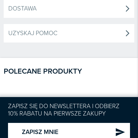
DOSTAWA
arrow_forward_ios
UZYSKAJ POMOC
arrow_forward_ios
POLECANE PRODUKTY
ZAPISZ SIĘ DO NEWSLETTERA I ODBIERZ
10% RABATU NA PIERWSZE ZAKUPY
send
ZAPISZ MNIE