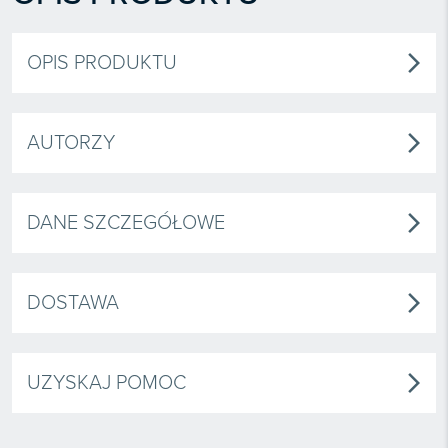
OPIS PRODUKTU
arrow_forward_ios
AUTORZY
arrow_forward_ios
DANE SZCZEGÓŁOWE
arrow_forward_ios
DOSTAWA
arrow_forward_ios
UZYSKAJ POMOC
arrow_forward_ios