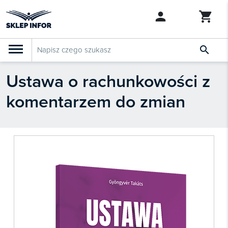

Ustawa o rachunkowości z
PRODUKTY
Klasyfikacja budżetowa 2027
komentarzem do zmian
Szkolenia

SZUKAJ PODOBNYCH PRODUKTÓW
Abonamenty
KSeF
Dziennik Gazeta Prawna

Bestsellery

Nowości