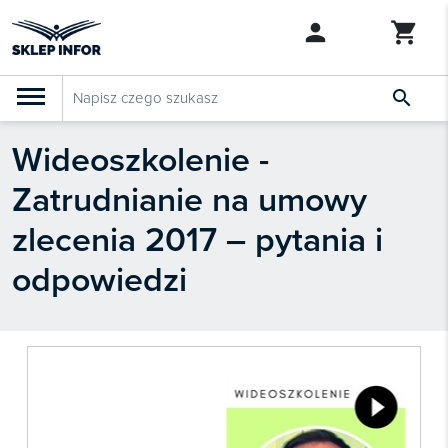

Wideoszkolenie -
PRODUKTY
Klasyfikacja budżetowa 2027
Zatrudnianie na umowy
Szkolenia

SZUKAJ PODOBNYCH PRODUKTÓW
zlecenia 2017 – pytania i
Abonamenty
odpowiedzi
KSeF
Dziennik Gazeta Prawna

Bestsellery

Nowości