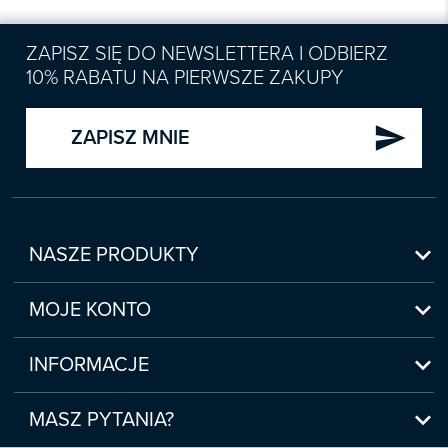
ZAPISZ SIĘ DO NEWSLETTERA I ODBIERZ
10% RABATU NA PIERWSZE ZAKUPY
send
ZAPISZ MNIE

NASZE PRODUKTY
Nowości

Zapowiedzi
MOJE KONTO
Bestsellery
Moje konto

Czasopisma
Moje produkty
INFORMACJE
Webinaria/Szkolenia
Historia zakupów
Regulamin sklepu internetowego
Prawo Pracy i ZUS

Moje zgody
(www.sklep.infor.pl)
MASZ PYTANIA?
Podatki
Płatność

bok@infor.pl