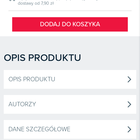
dostawy od 7,90 zł
DODAJ DO KOSZYKA
OPIS PRODUKTU
OPIS PRODUKTU
arrow_forward_ios
AUTORZY
arrow_forward_ios
DANE SZCZEGÓŁOWE
arrow_forward_ios