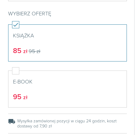
Książki
E-wydania
Czasopisma

Webinaria
INFORLEX
E-booki
Książki
WYBIERZ OFERTĘ
E-wydania

Webinaria
Oprogramowanie
E-booki
Książki

Webinaria
Zarządzanie i HRM
E-booki
KSIĄŻKA
Czasopisma

Webinaria
Prawo gospodarcze
85
zł
95 zł
E-wydania
Czasopisma

Prawo dla każdego
Książki
E-wydania
Czasopisma
E-booki
Książki
E-wydania
Webinaria
E-BOOK
E-booki
Książki
Webinaria
E-booki
95
zł
Webinaria
local_shipping
Wysyłka zamówionej pozycji w ciągu 24 godzin, koszt
dostawy od 7,90 zł