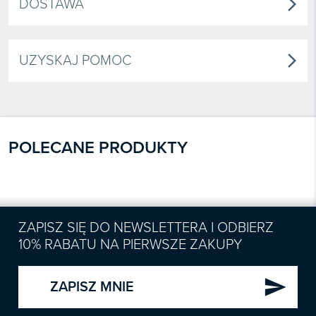
DOSTAWA
arrow_forward_ios
UZYSKAJ POMOC
arrow_forward_ios
POLECANE PRODUKTY
ZAPISZ SIĘ DO NEWSLETTERA I ODBIERZ
10% RABATU NA PIERWSZE ZAKUPY
send
ZAPISZ MNIE