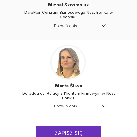
biznesowymi.
Michał Skromniuk
Dyrektor Centrum Biznesowego Nest Banku w
Gdańsku.
Rozwiń opis
Od 13 lat współpracuje z
przedsiębiorcami, wspierając ich w
finansowaniu bieżącej działalności
oraz rozwoju firm.
Pracuje z klientami z różnych sektorów
gospodarki, koncentrując się na
realnych potrzebach biznesowych i
długofalowych relacjach. W swojej
pracy wychodzę z założenia, że każdy
klient jest kluczowy, a każdy proces -
niezależnie od skali - wymaga takiej
samej uwagi i odpowiedzialności.
Marta Śliwa
Doradca ds. Relacji z Klientem Firmowym w Nest
Banku.
Rozwiń opis
Od 6 lat wspiera przedsiębiorców i
biura rachunkowe, specjalizując się w
obsłudze klientów mikro oraz
rozwiązaniach finansowych dla firm.
ZAPISZ SIĘ