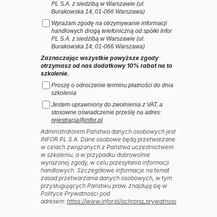
PL S.A. z siedzibą w Warszawie (ul.
Burakowska 14, 01-066 Warszawa)
Wyrażam zgodę na otrzymywanie informacji
handlowych drogą telefoniczną od spółki Infor
PL S.A. z siedzibą w Warszawie (ul.
Burakowska 14, 01-066 Warszawa)
Zaznaczając wszystkie powyższe zgody
otrzymasz od nas dodatkowy 10% rabat na to
szkolenie.
Proszę o odroczenie terminu płatności do dnia
szkolenia
Jestem uprawniony do zwolnienia z VAT, a
stosowne oświadczenie prześlę na adres:
rejestracja@infor.pl
Administratorem Państwa danych osobowych jest
INFOR PL S.A. Dane osobowe będą przetwarzane
w celach związanych z Państwa uczestnictwem
w szkoleniu, a w przypadku dobrowolnie
wyrażonej zgody, w celu przesyłania informacji
handlowych. Szczegółowe informacje na temat
zasad przetwarzania danych osobowych, w tym
przysługujących Państwu praw, znajdują się w
Polityce Prywatności pod
adresem:
https://www.infor.pl/ochrona_prywatnosci
.