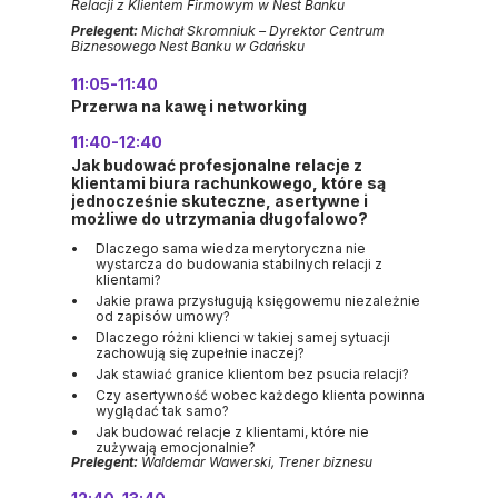
Relacji z Klientem Firmowym w Nest Banku
Prelegent:
Michał Skromniuk – Dyrektor Centrum
Biznesowego Nest Banku w Gdańsku
11:05-11:40
Przerwa na kawę i networking
11:40-12:40
Jak budować profesjonalne relacje z
klientami biura rachunkowego, które są
jednocześnie skuteczne, asertywne i
możliwe do utrzymania długofalowo?
Dlaczego sama wiedza merytoryczna nie
wystarcza do budowania stabilnych relacji z
klientami?
Jakie prawa przysługują księgowemu niezależnie
od zapisów umowy?
Dlaczego różni klienci w takiej samej sytuacji
zachowują się zupełnie inaczej?
Jak stawiać granice klientom bez psucia relacji?
Czy asertywność wobec każdego klienta powinna
wyglądać tak samo?
Jak budować relacje z klientami, które nie
zużywają emocjonalnie?
Prelegent:
Waldemar Wawerski, Trener biznesu