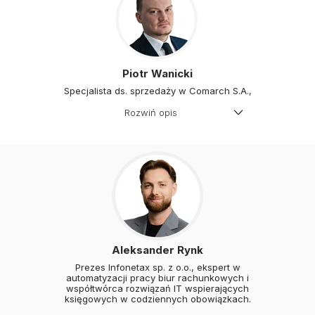
oraz Rachunkowości – piśmie
Stowarzyszenia Księgowych w
Polsce). Współautor książek o
rozliczaniu VAT w nieruchomościach,
w branży TSL oraz komentarzy do
zmian. Doświadczony wykładowca w
tematyce VAT.
Piotr Wanicki
Specjalista ds. sprzedaży w Comarch S.A.,
Rozwiń opis
Specjalista ds. sprzedaży w Comarch
S.A., od 14lat wspierający
przedsiębiorstwa w cyfrowej
transformacji. Ekspert w dziedzinie
systemów ERP oraz elektronicznego
obiegu dokumentów. W ramach
zespołu
Betterfly
koncentruje się na
budowaniu wartości dla biur
rachunkowych w
portaluiKsięgowość24.
Student
EMBA
i audytor wewnętrzny,
który łączy twardą wiedzę
Aleksander Rynk
technologiczną z pasją do dzielenia się
wiedzą biznesową – realizowaną
Prezes Infonetax sp. z o.o., ekspert w
m.in.poprzez prowadzenie własnej
automatyzacji pracy biur rachunkowych i
działalności wydawniczej. Wybrany
współtwórca rozwiązań IT wspierających
przez współpracowników do pełnienia
księgowych w codziennych obowiązkach.
roli
przedstawiciela pracowników
, w
codziennej pracy kieruje się zasadą