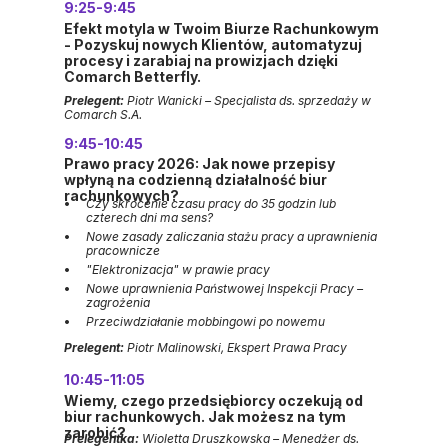
9:25-9:45
Efekt motyla w Twoim Biurze Rachunkowym
- Pozyskuj nowych Klientów, automatyzuj
procesy i zarabiaj na prowizjach dzięki
Comarch Betterfly.
Prelegent:
Piotr Wanicki – Specjalista ds. sprzedaży w
Comarch S.A.
9:45-10:45
Prawo pracy 2026: Jak nowe przepisy
wpłyną na codzienną działalność biur
rachunkowych?
Czy skrócenie czasu pracy do 35 godzin lub
czterech dni ma sens?
Nowe zasady zaliczania stażu pracy a uprawnienia
pracownicze
"Elektronizacja" w prawie pracy
Nowe uprawnienia Państwowej Inspekcji Pracy –
zagrożenia
Przeciwdziałanie mobbingowi po nowemu
Prelegent:
Piotr Malinowski, Ekspert Prawa Pracy
10:45-11:05
Wiemy, czego przedsiębiorcy oczekują od
biur rachunkowych. Jak możesz na tym
zarobić?
Prelegentka:
Wioletta Druszkowska – Menedżer ds.