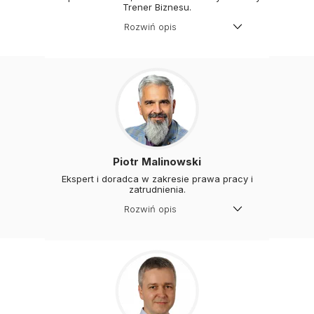
Trener Biznesu.
Rozwiń opis
Ukończył program trenerski IBD
Business School. Ekspert z zakresu
publikacji elektronicznych
. Od 13 lat
związany z branżą wydawniczą
działającą na rynku finansowo-
kadrowym w administracji publicznej.
Piotr Malinowski
Ekspert i doradca w zakresie prawa pracy i
zatrudnienia.
Rozwiń opis
Absolwent Wydziału Prawa i
Administracji Uniwersytetu
Szczecińskiego. Specjalizuje się m.in. w
czasie pracy, legalności zatrudniania
cudzoziemców oraz ZFŚS.Wieloletni
inspektor pracy PIP, uczestnik
programu Komisji Europejskiej
dotyczącego delegowania
pracowników oraz członek Zespołu ds.