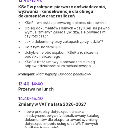
12:40-13:40
KSeF w praktyce: pierwsze doświadczenia,
wyzwania i konsekwencje dla obiegu
dokumentów oraz rozliczeń
KSeF – wnioski z pierwszego okresu stosowania
Obieg dokumentów i danych – czy KSeF na pewno
wymusi zmiany? Zasada: „Widzę, ale powiedz mi
czy rozliczać”
Jakie dokumenty przy zakupach „przy ladzie”?
Co z tymi kodami QR?
Uchybienie obowiązkom KSeF a rozliczenia
podatku naliczonego
KSeF a treść umowy o prowadzenie ksiąg i
odpowiedzialność biura rachunkowego
Prelegent:
Piotr Kępisty, Doradca podatkowy
13:40-14:40
Przerwa na lunch
14:40-15:40
Zmiany w VAT na lata 2026-2027
nowe przepisy dotyczące transakcji
międzynarodowych (zliberalizowany katalog
dokumentów dla eksportu towarów, zmiany
dotyczące importu usług oraz WNT nowych
środków transportu);