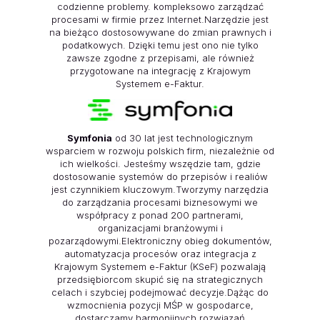
codzienne problemy. kompleksowo zarządzać
procesami w firmie przez Internet.Narzędzie jest
na bieżąco dostosowywane do zmian prawnych i
podatkowych. Dzięki temu jest ono nie tylko
zawsze zgodne z przepisami, ale również
przygotowane na integrację z Krajowym
Systemem e-Faktur.
Symfonia
od 30 lat jest technologicznym
wsparciem w rozwoju polskich firm, niezależnie od
ich wielkości. Jesteśmy wszędzie tam, gdzie
dostosowanie systemów do przepisów i realiów
jest czynnikiem kluczowym.Tworzymy narzędzia
do zarządzania procesami biznesowymi we
współpracy z ponad 200 partnerami,
organizacjami branżowymi i
pozarządowymi.Elektroniczny obieg dokumentów,
automatyzacja procesów oraz integracja z
Krajowym Systemem e-Faktur (KSeF) pozwalają
przedsiębiorcom skupić się na strategicznych
celach i szybciej podejmować decyzje.Dążąc do
wzmocnienia pozycji MŚP w gospodarce,
dostarczamy harmonijnych rozwiązań