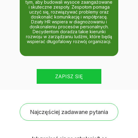
tym, aby budowali wysoce zaangażowane
i skuteczne zespoły. Zespołom pomaga
uczyć się, rozwiązywać problemy oraz
doskonalić komunikację i współpracę.
Działy HR wspiera w diagnozowaniu i
doskonaleniu procesów personalnych.
Decydentom doradza takie kierunki
rozwoju w zarządzaniu ludźmi, które będą
wspierać długofalowy rozwój organizacji.
ZAPISZ SIĘ
Najczęściej zadawane pytania