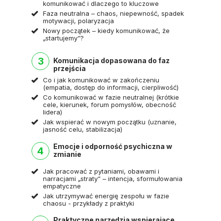
komunikować i dlaczego to kluczowe
Faza neutralna – chaos, niepewność, spadek
motywacji, polaryzacja
Nowy początek – kiedy komunikować, że
„startujemy”?
3
Komunikacja dopasowana do faz
przejścia
Co i jak komunikować w zakończeniu
(empatia, dostęp do informacji, cierpliwość)
Co komunikować w fazie neutralnej (krótkie
cele, kierunek, forum pomysłów, obecność
lidera)
Jak wspierać w nowym początku (uznanie,
jasność celu, stabilizacja)
Emocje i odporność psychiczna w
4
zmianie
Jak pracować z pytaniami, obawami i
narracjami „straty” – intencja, sformułowania
empatyczne
Jak utrzymywać energię zespołu w fazie
chaosu - przykłady z praktyki
Praktyczne narzędzia wspierające