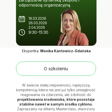
zarządzanie dynamiką zespołu i
odpornością organizacyjną
19.03.2026
26.03.2026
2.04.2026
9:30-15:30
Ekspertka:
Monika Kantowicz-Gdańska
O szkoleniu
W świecie stałej niepewności, najwyższą
kompetencją lidera nie jest już tylko umiejętność
reagowania na zdarzenia, ale zdolność do
projektowania środowiska, które pozostaje
stabilne nawet w samym środku cyklonu.
Zapraszamy na elitarny Masterclass, stworzony