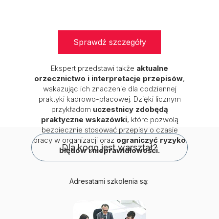
Sprawdź szczegóły
Ekspert przedstawi także
aktualne
orzecznictwo i interpretacje przepisów
,
wskazując ich znaczenie dla codziennej
praktyki kadrowo-płacowej. Dzięki licznym
przykładom
uczestnicy zdobędą
praktyczne wskazówki
, które pozwolą
bezpiecznie stosować przepisy o czasie
pracy w organizacji oraz
ograniczyć ryzyko
Dla kogo jest warsztat?
błędów i nieprawidłowości.
Adresatami szkolenia są: