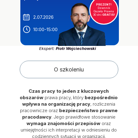
PREZENT!
Dziennik
Gazeta Prawna
30 dni
GRATIS!
2.07.2026
10:00-15:00
Ekspert:
Piotr Wojciechowski
O szkoleniu
Czas pracy to jeden z kluczowych
obszarów
prawa pracy, który
bezpośrednio
wpływa na organizację pracy
, rozliczenia
pracownicze oraz
bezpieczeństwo prawne
pracodawcy
. Jego prawidłowe stosowanie
wymaga znajomości przepisów
oraz
umiejętności ich interpretacji w odniesieniu do
codziennych sytuacji w organizacji.