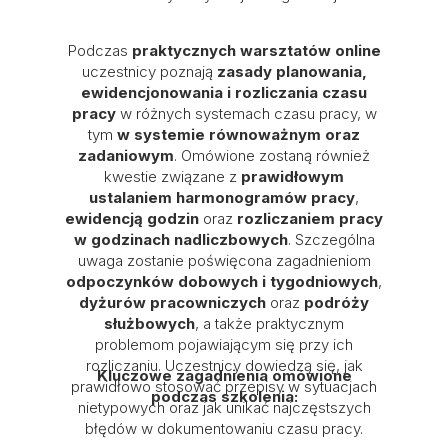
Podczas
praktycznych warsztatów online
uczestnicy poznają
zasady planowania,
ewidencjonowania i rozliczania czasu
pracy
w różnych systemach czasu pracy, w
tym
w systemie równoważnym oraz
zadaniowym
. Omówione zostaną również
kwestie związane z
prawidłowym
ustalaniem harmonogramów pracy
,
ewidencją godzin
oraz
rozliczaniem pracy
w godzinach nadliczbowych
. Szczególna
uwaga zostanie poświęcona zagadnieniom
odpoczynków dobowych i tygodniowych
,
dyżurów pracowniczych
oraz
podróży
służbowych
, a także praktycznym
problemom pojawiającym się przy ich
rozliczaniu. Uczestnicy dowiedzą się, jak
Kluczowe zagadnienia omówione
prawidłowo stosować przepisy w sytuacjach
podczas szkolenia:
nietypowych oraz jak unikać najczęstszych
błędów w dokumentowaniu czasu pracy.