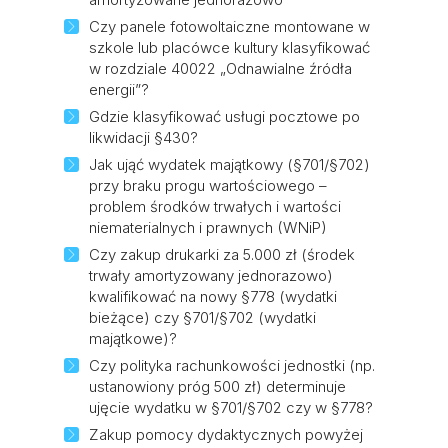
Czy panele fotowoltaiczne montowane w
szkole lub placówce kultury klasyfikować
w rozdziale 40022 „Odnawialne źródła
energii”?
Gdzie klasyfikować usługi pocztowe po
likwidacji §430?
Jak ująć wydatek majątkowy (§701/§702)
przy braku progu wartościowego –
problem środków trwałych i wartości
niematerialnych i prawnych (WNiP)
Czy zakup drukarki za 5.000 zł (środek
trwały amortyzowany jednorazowo)
kwalifikować na nowy §778 (wydatki
bieżące) czy §701/§702 (wydatki
majątkowe)?
Czy polityka rachunkowości jednostki (np.
ustanowiony próg 500 zł) determinuje
ujęcie wydatku w §701/§702 czy w §778?
Zakup pomocy dydaktycznych powyżej