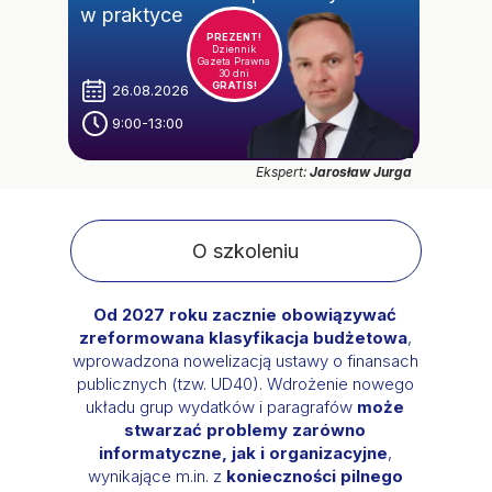
w praktyce
PREZENT!
Dziennik
Gazeta Prawna
30 dni
GRATIS!
26.08.2026
9:00-13:00
Ekspert:
Jarosław Jurga
O szkoleniu
Od 2027 roku zacznie obowiązywać
zreformowana klasyfikacja budżetowa
,
wprowadzona nowelizacją ustawy o finansach
publicznych (tzw. UD40). Wdrożenie nowego
układu grup wydatków i paragrafów
może
stwarzać problemy zarówno
informatyczne, jak i organizacyjne
,
wynikające m.in. z
konieczności pilnego