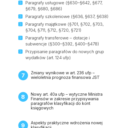
Paragrafy usługowe (§630–§642, §677,
§679, §680, §686)
Paragrafy szkoleniowe (§636, §637, §638)
Paragrafy majątkowe (§701, §702, §703,
§704, §711, §712, §720, §721)
Paragrafy transferowe – dotacje i
subwencje (§300–§392, §400–§478)
Przypisanie paragrafów do nowych grup
wydatków (art. 124 ufp)
Zmiany wynikowe w art. 236 ufp –
7
wieloletnia prognoza finansowa JST
Nowy art. 40a ufp – wytyczne Ministra
8
Finansów w zakresie przypisywania
paragrafów klasyfikacji do kont
księgowych
Aspekty praktyczne wdrożenia nowej
9
klasyfikacji