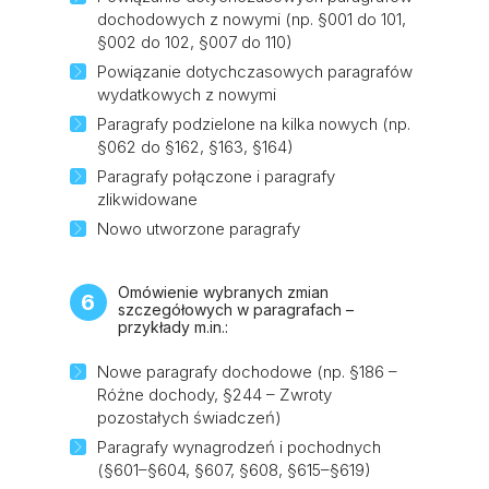
dochodowych z nowymi (np. §001 do 101,
§002 do 102, §007 do 110)
Powiązanie dotychczasowych paragrafów
wydatkowych z nowymi
Paragrafy podzielone na kilka nowych (np.
§062 do §162, §163, §164)
Paragrafy połączone i paragrafy
zlikwidowane
Nowo utworzone paragrafy
Omówienie wybranych zmian
6
szczegółowych w paragrafach –
przykłady m.in.:
Nowe paragrafy dochodowe (np. §186 –
Różne dochody, §244 – Zwroty
pozostałych świadczeń)
Paragrafy wynagrodzeń i pochodnych
(§601–§604, §607, §608, §615–§619)