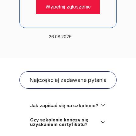
Wypełnij zgłoszenie
26.08.2026
Najczęściej zadawane pytania
Jak zapisać się na szkolenie?
Wystarczy wypełnić formularz
zgłoszeniowy. Na podany przy
Czy szkolenie kończy się
rejestracji adres e-mail wyślemy
uzyskaniem certyfikatu?
Tak, każdy uczestnik szkolenia
potwierdzenie oraz fakturę. Po