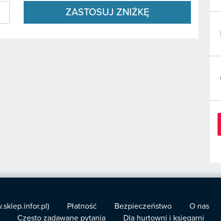
ZASTOSUJ ZNIŻKĘ
klep.infor.pl)
Płatność
Bezpieczeństwo
O nas
Często zadawane pytania
Dla hurtowni i księgarni