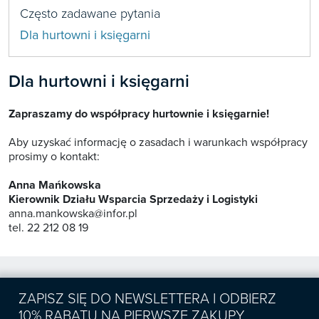
Często zadawane pytania

Zapowiedzi
Dla hurtowni i księgarni

Dla hurtowni i księgarni
Prenumerata 2026

Szkolenia
Zapraszamy do współpracy hurtownie i księgarnie!
Księgowość

Sygnaliści
Aby uzyskać informację o zasadach i warunkach współpracy
Kadry
prosimy o kontakt:

Prawo Pracy i ZUS
Biznes / Zarządzanie
Anna Mańkowska
Czasopisma

Rachunkowość i finanse
Kierownik Działu Wsparcia Sprzedaży i Logistyki
E-wydania
anna.mankowska@infor.pl
Czasopisma

Rachunkowość budżetowa
tel. 22 212 08 19
Książki
E-wydania
Czasopisma

Podatki
E-booki
Książki
E-wydania
Czasopisma

Webinaria
Biura rachunkowe
E-booki
Książki
E-wydania
ZAPISZ SIĘ DO NEWSLETTERA I ODBIERZ
Czasopisma

Webinaria
Samorząd i administracja
E-booki
10% RABATU NA PIERWSZE ZAKUPY