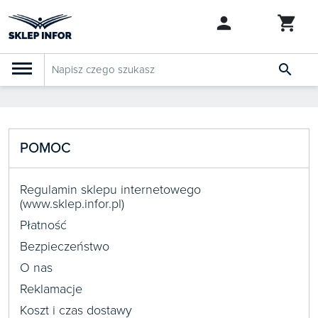

PRODUKTY
Klasyfikacja budżetowa 2027
Szkolenia
POMOC

SZUKAJ PODOBNYCH PRODUKTÓW
Abonamenty
Regulamin sklepu internetowego
KSeF
(www.sklep.infor.pl)
Płatność
Dziennik Gazeta Prawna
Bezpieczeństwo
O nas

Bestsellery
Reklamacje
Koszt i czas dostawy

Nowości