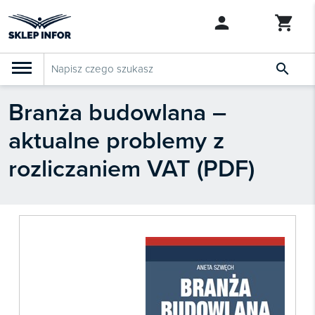

Branża budowlana –
PRODUKTY
Klasyfikacja budżetowa 2027
aktualne problemy z
Szkolenia

SZUKAJ PODOBNYCH PRODUKTÓW
rozliczaniem VAT (PDF)
Abonamenty
KSeF
Dziennik Gazeta Prawna

Bestsellery

Nowości