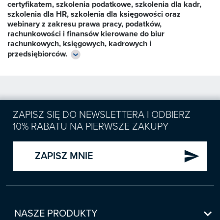
certyfikatem, szkolenia podatkowe, szkolenia dla kadr,

szkolenia dla HR, szkolenia dla księgowości oraz
Zapowiedzi
webinary z zakresu prawa pracy, podatków,
rachunkowości i finansów kierowane do biur
rachunkowych, księgowych, kadrowych i

przedsiębiorców.
Prenumerata 2026

Szkolenia
Księgowość

Sygnaliści
Kadry

ZAPISZ SIĘ DO NEWSLETTERA I ODBIERZ
Prawo Pracy i ZUS
Biznes / Zarządzanie
10% RABATU NA PIERWSZE ZAKUPY
Czasopisma

Rachunkowość i finanse
E-wydania
Czasopisma

send
Rachunkowość budżetowa
ZAPISZ MNIE
Książki
E-wydania
Czasopisma

Podatki
E-booki
Książki
E-wydania
Czasopisma

Webinaria
Biura rachunkowe
E-booki
Książki
E-wydania
Czasopisma


NASZE PRODUKTY
Webinaria
Samorząd i administracja
E-booki