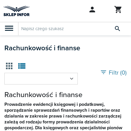

PRODUKTY
Klasyfikacja budżetowa 2027
Rachunkowość i finanse
Szkolenia

apps
view_list
SZUKAJ PODOBNYCH PRODUKTÓW
Abonamenty
filter_list
Filtr (
0
)
KSeF
Rachunkowość i finanse
Dziennik Gazeta Prawna
Prowadzenie ewidencji księgowej i podatkowej,
sporządzanie sprawozdań finansowych i raportów oraz

działania w zakresie prawa i rachunkowości zarządczej
Bestsellery
zależą od rodzaju formy prowadzenia działalności

gospodarczej. Dla księgowych oraz specjalistów pionów
Nowości