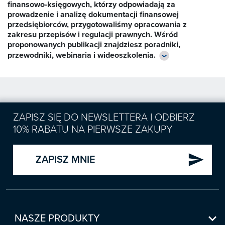
finansowo-księgowych, którzy odpowiadają za

prowadzenie i analizę dokumentacji finansowej
Zapowiedzi
przedsiębiorców, przygotowaliśmy opracowania z
zakresu przepisów i regulacji prawnych. Wśród
proponowanych publikacji znajdziesz poradniki,

przewodniki, webinaria i wideoszkolenia.
Prenumerata 2026

Szkolenia
Księgowość

Sygnaliści
Kadry

ZAPISZ SIĘ DO NEWSLETTERA I ODBIERZ
Prawo Pracy i ZUS
Biznes / Zarządzanie
10% RABATU NA PIERWSZE ZAKUPY
Czasopisma

Rachunkowość i finanse
E-wydania
Czasopisma

send
Rachunkowość budżetowa
ZAPISZ MNIE
Książki
E-wydania
Czasopisma

Podatki
E-booki
Książki
E-wydania
Czasopisma

Webinaria
Biura rachunkowe
E-booki
Książki
E-wydania
Czasopisma


NASZE PRODUKTY
Webinaria
Samorząd i administracja
E-booki