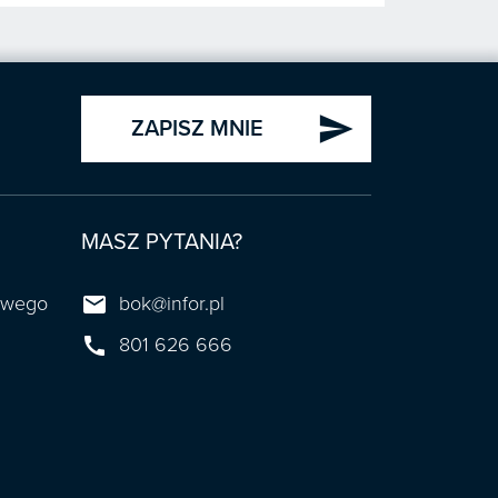
send
ZAPISZ MNIE
MASZ PYTANIA?

towego
bok@infor.pl

801 626 666