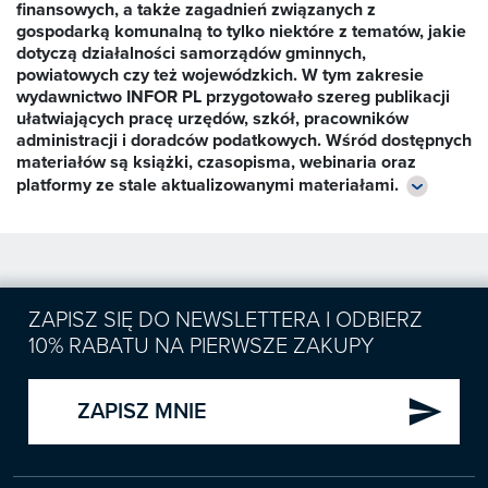
finansowych, a także zagadnień związanych z

gospodarką komunalną to tylko niektóre z tematów, jakie
Zapowiedzi
dotyczą działalności samorządów gminnych,
powiatowych czy też wojewódzkich. W tym zakresie
wydawnictwo INFOR PL przygotowało szereg publikacji
ułatwiających pracę urzędów, szkół, pracowników

Prenumerata 2026
administracji i doradców podatkowych. Wśród dostępnych
materiałów są książki, czasopisma, webinaria oraz

Szkolenia
platformy ze stale aktualizowanymi materiałami.
Księgowość

Sygnaliści
Kadry

Prawo Pracy i ZUS
Biznes / Zarządzanie
Czasopisma

Rachunkowość i finanse
ZAPISZ SIĘ DO NEWSLETTERA I ODBIERZ
E-wydania
Czasopisma

Rachunkowość budżetowa
10% RABATU NA PIERWSZE ZAKUPY
Książki
E-wydania
Czasopisma

Podatki
E-booki
Książki
send
ZAPISZ MNIE
E-wydania
Czasopisma

Webinaria
Biura rachunkowe
E-booki
Książki
E-wydania
Czasopisma

Webinaria
Samorząd i administracja
E-booki