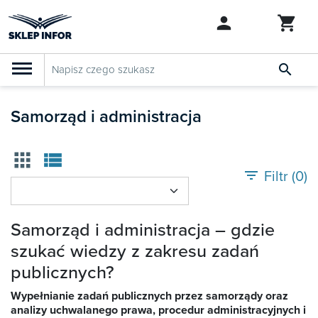

PRODUKTY
Klasyfikacja budżetowa 2027
Samorząd i administracja
Szkolenia

apps
view_list
SZUKAJ PODOBNYCH PRODUKTÓW
Abonamenty
filter_list
Filtr (
0
)
KSeF
Samorząd i administracja – gdzie
Dziennik Gazeta Prawna
szukać wiedzy z zakresu zadań
publicznych?

Bestsellery
Wypełnianie zadań publicznych przez samorządy oraz

analizy uchwalanego prawa, procedur administracyjnych i
Nowości