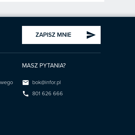
send
ZAPISZ MNIE
MASZ PYTANIA?

towego
bok@infor.pl

801 626 666