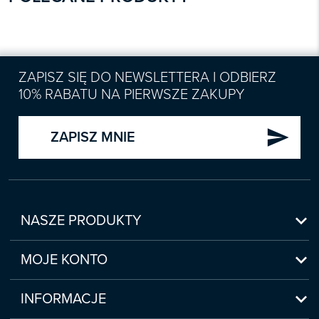
ZAPISZ SIĘ DO NEWSLETTERA I ODBIERZ
10% RABATU NA PIERWSZE ZAKUPY
send
ZAPISZ MNIE

NASZE PRODUKTY
Nowości

Zapowiedzi
MOJE KONTO
Bestsellery
Moje konto

Czasopisma
Moje produkty
INFORMACJE
Webinaria/Szkolenia
Historia zakupów
Regulamin sklepu internetowego