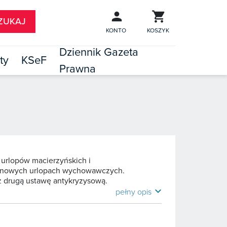
KONTO
KOSZYK
Dziennik Gazeta
ty
KSeF
Prawna

TÓW
 urlopów macierzyńskich i
y o nowych urlopach wychowawczych.
z drugą ustawę antykryzysową.
expand_more
pełny opis