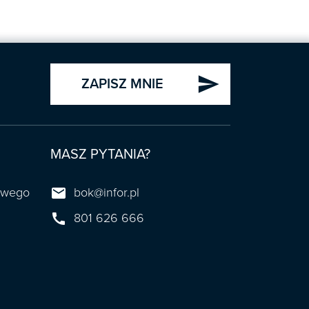
send
ZAPISZ MNIE
MASZ PYTANIA?

towego
bok@infor.pl

801 626 666