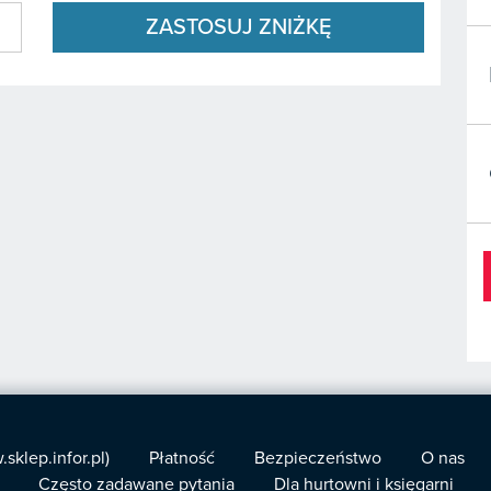
ZASTOSUJ ZNIŻKĘ
klep.infor.pl)
Płatność
Bezpieczeństwo
O nas
Często zadawane pytania
Dla hurtowni i księgarni