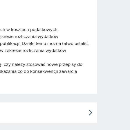
ych w kosztach podatkowych.
akresie rozliczania wydatków
blikacji. Dzięki temu można łatwo ustalić,
 w zakresie rozliczania wydatków
ję, czy należy stosować nowe przepisy do
wskazania co do konsekwencji zawarcia
arrow_forward_ios