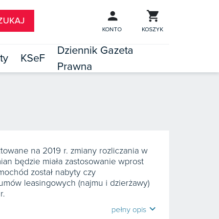
KONTO
KOSZYK
Dziennik Gazeta
ty
KSeF
Prawna

TÓW
ktowane na 2019 r. zmiany rozliczania w
an będzie miała zastosowanie wprost
amochód został nabyty czy
 umów leasingowych (najmu i dzierżawy)
r.
expand_more
pełny opis