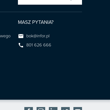
MASZ PYTANIA?

towego
bok@infor.pl

801 626 666