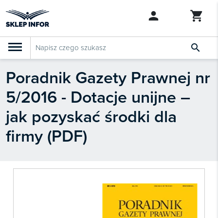

Poradnik Gazety Prawnej nr
PRODUKTY
Klasyfikacja budżetowa 2027
5/2016 - Dotacje unijne –
Szkolenia

SZUKAJ PODOBNYCH PRODUKTÓW
jak pozyskać środki dla
Abonamenty
firmy (PDF)
KSeF
Dziennik Gazeta Prawna

Bestsellery

Nowości