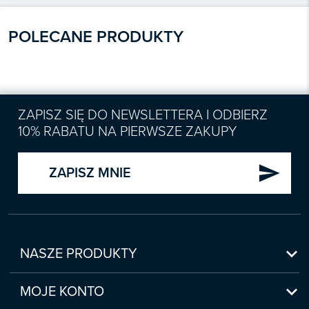
POLECANE PRODUKTY
ZAPISZ SIĘ DO NEWSLETTERA I ODBIERZ
10% RABATU NA PIERWSZE ZAKUPY
send
ZAPISZ MNIE

NASZE PRODUKTY
Nowości

Zapowiedzi
MOJE KONTO
Bestsellery
Moje konto