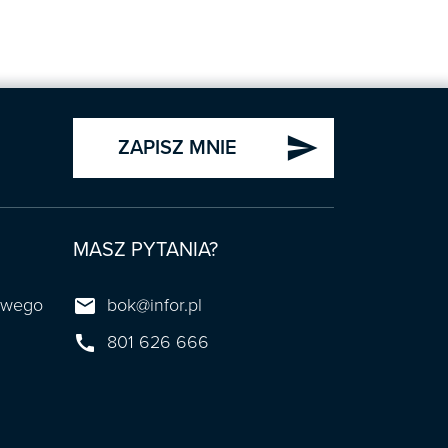
send
ZAPISZ MNIE
MASZ PYTANIA?

towego
bok@infor.pl

801 626 666