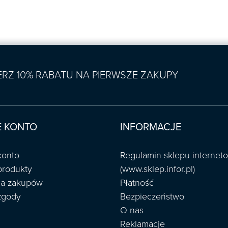
IERZ 10% RABATU NA PIERWSZE ZAKUPY
 KONTO
INFORMACJE
konto
Regulamin sklepu interne
produkty
(www.sklep.infor.pl)
ria zakupów
Płatność
zgody
Bezpieczeństwo
O nas
Reklamacje