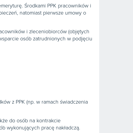
emeryturę. Środkami PPK pracowników i
zpieczeń, natomiast pierwsze umowy o
racowników i zleceniobiorców (objętych
 wsparcie osób zatrudnionych w podjęciu
dków z PPK (np. w ramach świadczenia
akże do osób na kontrakcie
sób wykonujących pracę nakładczą.