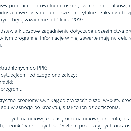
 nowy program dobrowolnego oszczędzania na dodatkową 
undusze inwestycyjne, fundusze emerytalne i zakłady ube
nych będą zawierane od 1 lipca 2019 r.
zedstawia kluczowe zagadnienia dotyczące uczestnictwa p
 tym programie. Informacje w niej zawarte mają na celu
.
zatrudnionych do PPK;
 sytuacjach i od czego ona zależy;
ładki;
z programu.
yczne problemy wynikające z wcześniejszej wypłaty śro
du własnego do kredytu), a także ich dziedziczenia.
udnionych na umowę o pracę oraz na umowę zlecenia, a t
, członków rolniczych spółdzielni produkcyjnych oraz o