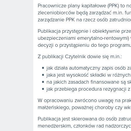
Pracownicze plany kapitałowe (PPK) to
zleceniobiorców będą zarządzać m.in. f
zarządzanie PPK na rzecz osób zatrudnio
Publikacja przystępnie i obiektywnie pr
ubezpieczeniami emerytalno-rentowymi) w
decyzji o przystąpieniu do tego programu
Z publikacji Czytelnik dowie się m.in.:
jak działa automatyczny zapis osób 
jaka jest wysokość składki w różnych
na jakich zasadach finansowane są sk
jak przebiega procedura rezygnacji 
W opracowaniu zwrócono uwagę na prakt
małżeńskiego, poważnej choroby czy wkła
Publikacja jest skierowana do osób zatr
menedżerskim, członków rad nadzorczych