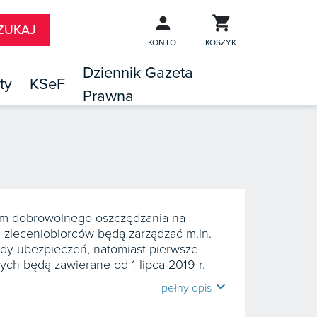
KONTO
KOSZYK
Dziennik Gazeta
ty
KSeF
Prawna

TÓW
ram dobrowolnego oszczędzania na
zleceniobiorców będą zarządzać m.in.
ady ubezpieczeń, natomiast pierwsze
ch będą zawierane od 1 lipca 2019 r.
expand_more
pełny opis