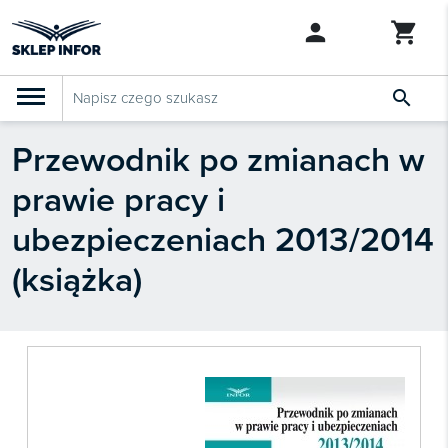

Przewodnik po zmianach w
PRODUKTY
Klasyfikacja budżetowa 2027
prawie pracy i
Szkolenia

SZUKAJ PODOBNYCH PRODUKTÓW
ubezpieczeniach 2013/2014
Abonamenty
(książka)
KSeF
Dziennik Gazeta Prawna

Bestsellery

Nowości