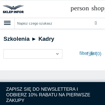

PRODUKTY
Klasyfikacja budżetowa 2027
Szkolenia ► Kadry
Szkolenia

SZUKAJ PODOBNYCH PRODUKTÓW
filter_list
Filtr (
0
)
Abonamenty
KSeF
Dziennik Gazeta Prawna
ZAPISZ SIĘ DO NEWSLETTERA I

Bestsellery
ODBIERZ 10% RABATU NA PIERWSZE
ZAKUPY

Nowości