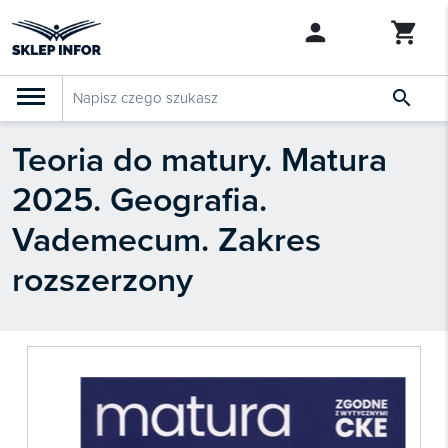

Teoria do matury. Matura
PRODUKTY
Klasyfikacja budżetowa 2027
2025. Geografia.
Szkolenia

SZUKAJ PODOBNYCH PRODUKTÓW
Vademecum. Zakres
Abonamenty
rozszerzony
KSeF
Dziennik Gazeta Prawna

Bestsellery

Nowości