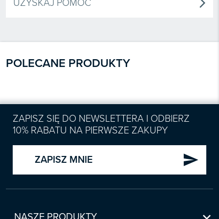
UZYSKAJ POMOC
arrow_forward_ios
POLECANE PRODUKTY
ZAPISZ SIĘ DO NEWSLETTERA I ODBIERZ
10% RABATU NA PIERWSZE ZAKUPY
send
ZAPISZ MNIE

NASZE PRODUKTY