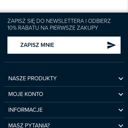
ZAPISZ SIĘ DO NEWSLETTERA I ODBIERZ
10% RABATU NA PIERWSZE ZAKUPY
send
ZAPISZ MNIE

NASZE PRODUKTY
Nowości

Zapowiedzi
MOJE KONTO
Bestsellery
Moje konto

Czasopisma
Moje produkty
INFORMACJE
Webinaria/Szkolenia
Historia zakupów
Regulamin sklepu internetowego
Prawo Pracy i ZUS

Moje zgody
(www.sklep.infor.pl)
MASZ PYTANIA?