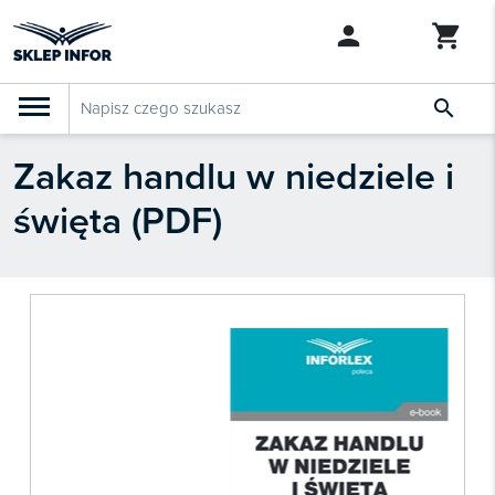

Zakaz handlu w niedziele i
PRODUKTY
Klasyfikacja budżetowa 2027
święta (PDF)
Szkolenia

SZUKAJ PODOBNYCH PRODUKTÓW
Abonamenty
KSeF
Dziennik Gazeta Prawna

Bestsellery

Nowości