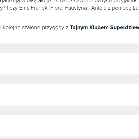
ganizują wielką akcję na rzecz czworonożnych przyjaciół.
 I czy Emi, Franek, Flora, Faustyna i Aniela z pomocą Lu
e kolejne szalone przygody z
Tajnym Klubem Superdzie