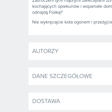
Zauroczeni tymi mądrymi zwierzętami zor
kochających opiekunów i wspaniałe domy?
odnajdą Fiolkę?
Nie wykręcajcie kota ogonem i przeżyjci
AUTORZY
DANE SZCZEGÓŁOWE
DOSTAWA