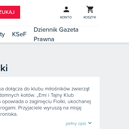
KONTO
KOSZYK
Dziennik Gazeta
ty
KSeF
Prawna

TÓW
ki
a dołącza do klubu miłośników zwierząt
domnych kotów. „Emi i Tajny Klub
a opowiada o zaginięciu Fiolki, ukochanej
rogami. Przyjaciele wyruszą na misję
roniska.
expand_more
pełny opis