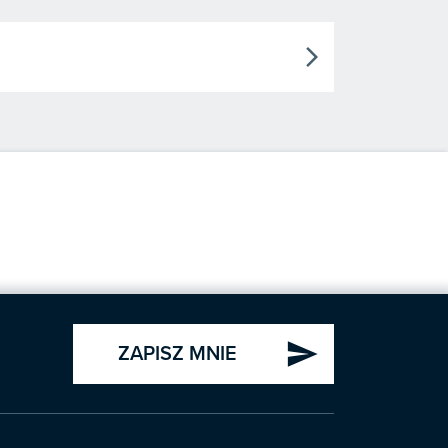
arrow_forward_ios
send
ZAPISZ MNIE