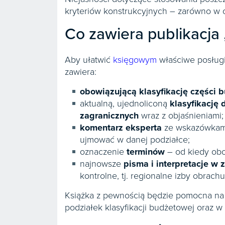
kryteriów konstrukcyjnych – zarówno w o
Co zawiera publikacja
Aby ułatwić
księgowym
właściwe posługiw
zawiera:
obowiązującą klasyfikację części 
aktualną, ujednoliconą
klasyfikację
zagranicznych
wraz z objaśnieniami;
komentarz eksperta
ze wskazówkami,
ujmować w danej podziałce;
oznaczenie
terminów
– od kiedy obo
najnowsze
pisma i interpretacje w 
kontrolne, tj. regionalne izby obra
Książka z pewnością będzie pomocna n
podziałek klasyfikacji budżetowej oraz