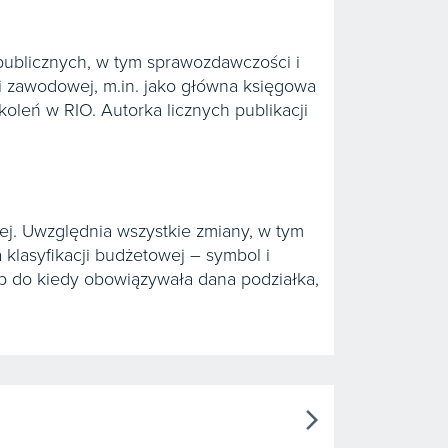
 publicznych, w tym sprawozdawczości i
ki zawodowej, m.in. jako główna księgowa
koleń w RIO. Autorka licznych publikacji
ej. Uwzględnia wszystkie zmiany, w tym
 klasyfikacji budżetowej – symbol i
b do kiedy obowiązywała dana podziałka,
arrow_forward_ios