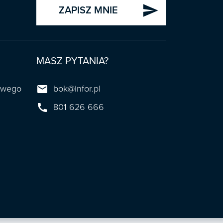
send
ZAPISZ MNIE
MASZ PYTANIA?

towego
bok@infor.pl

801 626 666