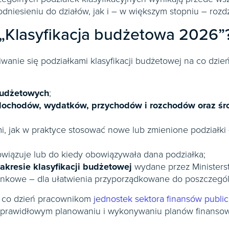
dniesieniu do działów, jak i – w większym stopniu – rozd
 „Klasyfikacja budżetowa 2026”
anie się podziałkami klasyfikacji budżetowej na co dzień
budżetowych
;
 dochodów, wydatków, przychodów i rozchodów oraz ś
 jak w praktyce stosować nowe lub zmienione podziałki 
wiązuje lub do kiedy obowiązywała dana podziałka;
zakresie klasyfikacji budżetowej
wydane przez Ministers
chunkowe – dla ułatwienia przyporządkowane do poszczegó
a co dzień pracownikom
jednostek sektora finansów publi
 w prawidłowym planowaniu i wykonywaniu planów finansow