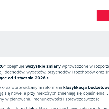
26”
obejmuje
wszystkie zmiany
wprowadzone w rozporząd
kacji dochodów, wydatków, przychodów i rozchodów oraz 
ce od 1 stycznia 2026 r.
ów oraz wprowadzanymi reformami
klasyfikacja budżetow
ją się nowe, a przy niektórych zmieniają się objaśnienia.
ny w planowaniu, rachunkowości i sprawozdawczości.
ególnych podziałek klasyfikacyjnych wynikają przede ws