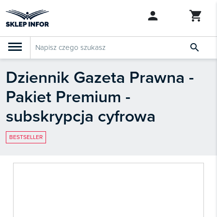

Dziennik Gazeta Prawna -
PRODUKTY
Klasyfikacja budżetowa 2027
Pakiet Premium -
Szkolenia

SZUKAJ PODOBNYCH PRODUKTÓW
subskrypcja cyfrowa
Abonamenty
KSeF
BESTSELLER
Dziennik Gazeta Prawna

Bestsellery

Nowości