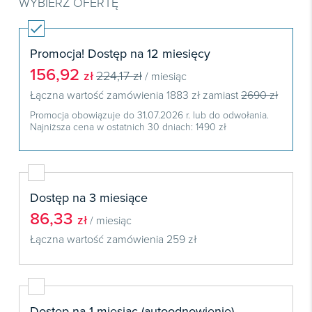
Książki
WYBIERZ OFERTĘ
E-wydania
Czasopisma

Webinaria
INFORLEX
E-booki
Książki
E-wydania

Webinaria
Oprogramowanie
E-booki
Promocja! Dostęp na 12 miesięcy
Książki

156,92
Webinaria
Zarządzanie i HRM
zł
224,17 zł
/ miesiąc
E-booki
Łączna wartość zamówienia
Czasopisma
1883 zł
zamiast
2690 zł

Webinaria
Prawo gospodarcze
Promocja obowiązuje do 31.07.2026 r. lub do odwołania.
E-wydania
Czasopisma

Najniższa cena w ostatnich 30 dniach: 1490 zł
Prawo dla każdego
Książki
E-wydania
Czasopisma
E-booki
Książki
E-wydania
Webinaria
E-booki
Książki
Dostęp na 3 miesiące
Webinaria
86,33
E-booki
zł
/ miesiąc
Łączna wartość zamówienia
259 zł
Webinaria
Dostęp na 1 miesiąc (autoodnowienie)