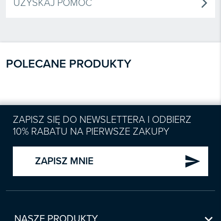
UZYSKAJ POMOC
arrow_forward_ios
POLECANE PRODUKTY
ZAPISZ SIĘ DO NEWSLETTERA I ODBIERZ
10% RABATU NA PIERWSZE ZAKUPY
send
ZAPISZ MNIE

NASZE PRODUKTY