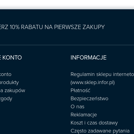
IERZ 10% RABATU NA PIERWSZE ZAKUPY
 KONTO
INFORMACJE
konto
Regulamin sklepu interne
produkty
(www.sklep.infor.pl)
ria zakupów
Płatność
zgody
Bezpieczeństwo
O nas
Reklamacje
Koszt i czas dostawy
Często zadawane pytania