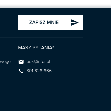
send
ZAPISZ MNIE
MASZ PYTANIA?

towego
bok@infor.pl

801 626 666