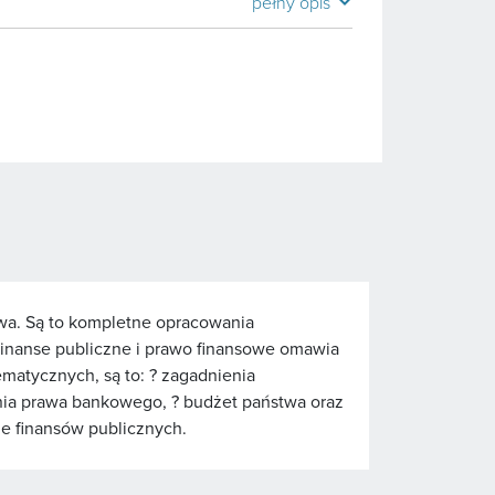
expand_more
pełny opis
wa. Są to kompletne opracowania
inanse publiczne i prawo finansowe omawia
matycznych, są to: ? zagadnienia
enia prawa bankowego, ? budżet państwa oraz
ze finansów publicznych.