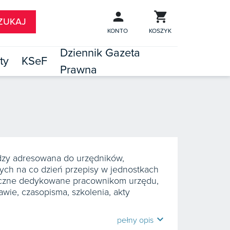
KONTO
KOSZYK
Dziennik Gazeta
ty
KSeF
Prawna

TÓW
dzy adresowana do urzędników,
ych na co dzień przepisy w jednostkach
tyczne dedykowane pracownikom urzędu,
awie, czasopisma, szkolenia, akty
expand_more
pełny opis