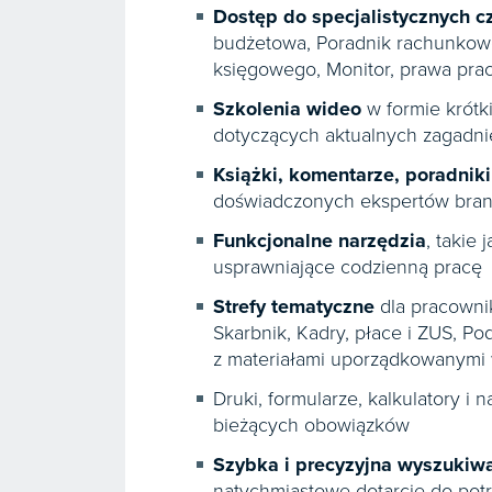
Dostęp do specjalistycznych 
budżetowa, Poradnik rachunkow
księgowego, Monitor, prawa pra
Szkolenia wideo
w formie krótk
dotyczących aktualnych zagadn
Książki, komentarze, poradniki 
doświadczonych ekspertów bra
Funkcjonalne narzędzia
, takie
usprawniające codzienną pracę
Strefy tematyczne
dla pracownik
Skarbnik, Kadry, płace i ZUS, Pod
z materiałami uporządkowanymi w
Druki, formularze, kalkulatory i n
bieżących obowiązków
Szybka i precyzyjna wyszukiwa
natychmiastowe dotarcie do pot