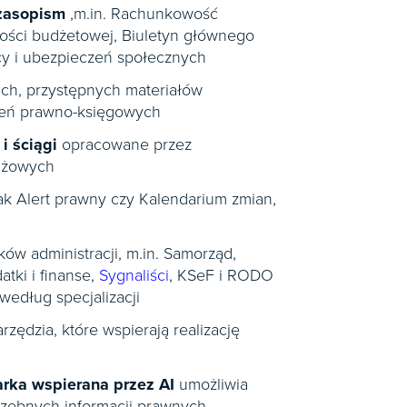
czasopism
,m.in. Rachunkowość
ości budżetowej, Biuletyn głównego
cy i ubezpieczeń społecznych
ich, przystępnych materiałów
ień prawno-księgowych
i ściągi
opracowane przez
nżowych
 jak Alert prawny czy Kalendarium zmian,
ów administracji, m.in. Samorząd,
atki i finanse,
Sygnaliści
, KSeF i RODO
edług specjalizacji
arzędzia, które wspierają realizację
rka wspierana przez AI
umożliwia
rzebnych informacji prawnych,