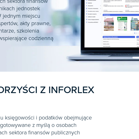
ch sektora finansów
nikach jednostek
 jednym miejscu
spertów, akty prawne,
ntarze, szkolenia
wspierające codzienną
ORZYŚCI Z INFORLEX
u księgowości i podatków obejmujące
ygotowywane z myślą o osobach
ach sektora finansów publicznych