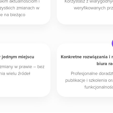
rskim aktualnościom i
Korzystasz z wiarygodny
zystkich zmianach w
weryfikowanych pr
ze na bieżąco
 jednym miejscu
Konkretne rozwiązania i 
biura r
i zmiany w prawie – bez
ia wielu źródeł
Profesjonalne doradz
publikacje i szkolenia 
funkcjonalnoś