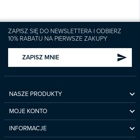
ZAPISZ SIĘ DO NEWSLETTERA I ODBIERZ
10% RABATU NA PIERWSZE ZAKUPY
send
ZAPISZ MNIE

NASZE PRODUKTY
Nowości

Zapowiedzi
MOJE KONTO
Bestsellery
Moje konto

Czasopisma
Moje produkty
INFORMACJE
Webinaria/Szkolenia
Historia zakupów
Regulamin sklepu internetowego