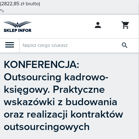
(2822,85 zł brutto)
">

KONFERENCJA:
PRODUKTY
Klasyfikacja budżetowa 2027
Outsourcing kadrowo-
Szkolenia

SZUKAJ PODOBNYCH PRODUKTÓW
księgowy. Praktyczne
Abonamenty
wskazówki z budowania
KSeF
oraz realizacji kontraktów
Dziennik Gazeta Prawna
outsourcingowych