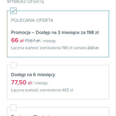
Książki
WYBIERZ OFERTĘ
E-wydania
Czasopisma

Webinaria
INFORLEX
E-booki
Książki
E-wydania

Webinaria
Oprogramowanie
E-booki
POLECANA OFERTA
Książki

Webinaria
Zarządzanie i HRM
E-booki
Promocja – Dostęp na 3 miesiące za 198 zł
Czasopisma

Webinaria
Prawo gospodarcze
66
zł
77,67 zł
/ miesiąc
E-wydania
Czasopisma

Łączna wartość zamówienia
198 zł
zamiast
233 zł
Prawo dla każdego
Książki
E-wydania
Czasopisma
E-booki
Książki
E-wydania
Webinaria
E-booki
Książki
Dostęp na 6 miesięcy
Webinaria
E-booki
77,50
zł
/ miesiąc
Webinaria
Łączna wartość zamówienia
465 zł