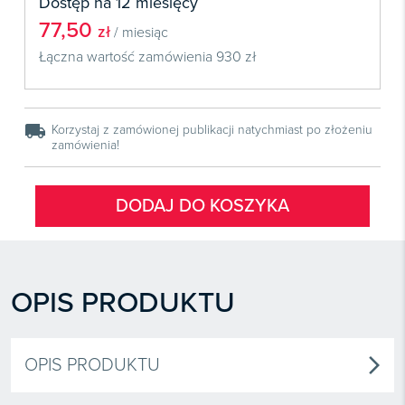
Dostęp na 12 miesięcy
77,50
zł
/ miesiąc
Łączna wartość zamówienia
930 zł
local_shipping
Korzystaj z zamówionej publikacji natychmiast po złożeniu
zamówienia!
DODAJ DO KOSZYKA
OPIS PRODUKTU
OPIS PRODUKTU
arrow_forward_ios