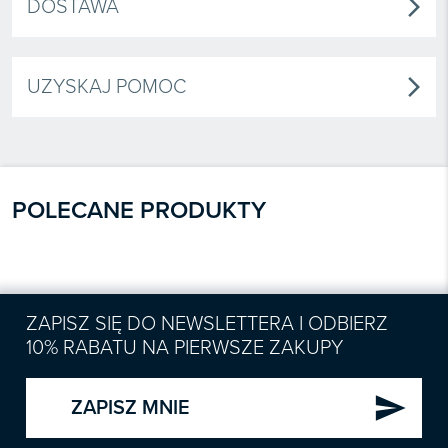
DOSTAWA
arrow_forward_ios
UZYSKAJ POMOC
arrow_forward_ios
POLECANE PRODUKTY
ZAPISZ SIĘ DO NEWSLETTERA I ODBIERZ
10% RABATU NA PIERWSZE ZAKUPY
send
ZAPISZ MNIE