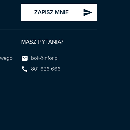
send
ZAPISZ MNIE
MASZ PYTANIA?

towego
bok@infor.pl

801 626 666