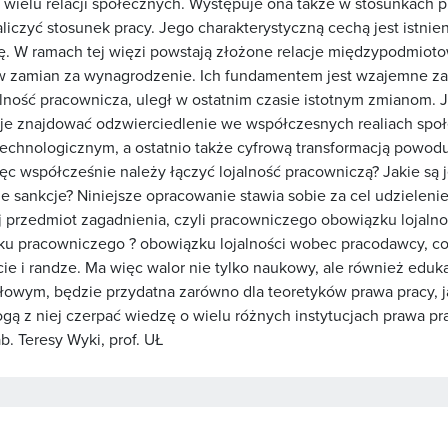
ę wielu relacji społecznych. Występuje ona także w stosunkach 
iczyć stosunek pracy. Jego charakterystyczną cechą jest istnieni
ę. W ramach tej więzi powstają złożone relacje międzypodmio
w zamian za wynagrodzenie. Ich fundamentem jest wzajemne zauf
ojalność pracownicza, uległ w ostatnim czasie istotnym zmianom.
je znajdować odzwierciedlenie we współczesnych realiach spo
chnologicznym, a ostatnio także cyfrową transformacją powoduj
ięc współcześnie należy łączyć lojalność pracowniczą? Jakie są 
e sankcje? Niniejsze opracowanie stawia sobie za cel udzielenie
jej przedmiot zagadnienia, czyli pracowniczego obowiązku lojal
zku pracowniczego ? obowiązku lojalności wobec pracodawcy, co 
cie i randze. Ma więc walor nie tylko naukowy, ale również edu
łowym, będzie przydatna zarówno dla teoretyków prawa pracy, ja
mogą z niej czerpać wiedzę o wielu różnych instytucjach prawa p
b. Teresy Wyki, prof. UŁ