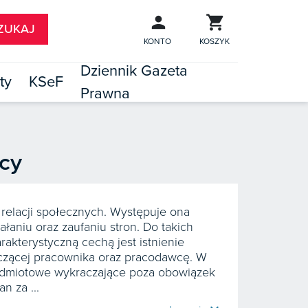
KONTO
KOSZYK
Dziennik Gazeta
ty
KSeF
Prawna

TÓW
cy
 relacji społecznych. Występuje ona
aniu oraz zaufaniu stron. Do takich
rakterystyczną cechą jest istnienie
 łączącej pracownika oraz pracodawcę. W
podmiotowe wykraczające poza obowiązek
n za ...