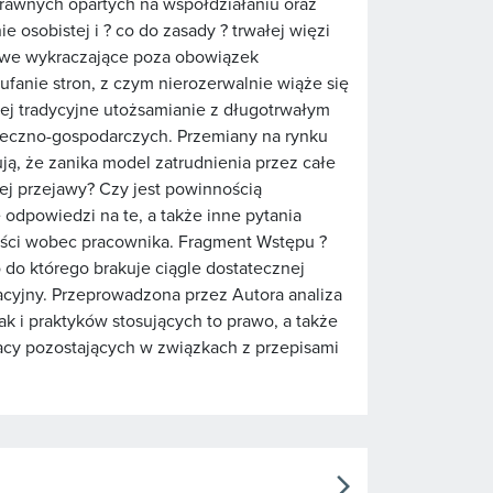
prawnych opartych na współdziałaniu oraz
e osobistej i ? co do zasady ? trwałej więzi
towe wykraczające poza obowiązek
anie stron, z czym nierozerwalnie wiąże się
 Jej tradycyjne utożsamianie z długotrwałym
łeczno-gospodarczych. Przemiany na rynku
ą, że zanika model zatrudnienia przez całe
jej przejawy? Czy jest powinnością
 odpowiedzi na te, a także inne pytania
ności wobec pracownika. Fragment Wstępu ?
do którego brakuje ciągle dostatecznej
kacyjny. Przeprowadzona przez Autora analiza
k i praktyków stosujących to prawo, a także
racy pozostających w związkach z przepisami
arrow_forward_ios