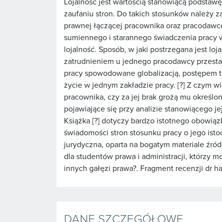
Lojalność jest wartością stanowiącą podstaw
zaufaniu stron. Do takich stosunków należy zal
prawnej łączącej pracownika oraz pracodawc
sumiennego i starannego świadczenia pracy 
lojalność. Sposób, w jaki postrzegana jest l
zatrudnieniem u jednego pracodawcy przesta
pracy spowodowane globalizacją, postępem te
życie w jednym zakładzie pracy. [?] Z czym w
pracownika, czy za jej brak grożą mu określon
pojawiające się przy analizie stanowiącego 
Książka [?] dotyczy bardzo istotnego obowią
świadomości stron stosunku pracy o jego isto
jurydyczna, oparta na bogatym materiale źród
dla studentów prawa i administracji, którzy 
innych gałęzi prawa?. Fragment recenzji dr ha
DANE SZCZEGÓŁOWE