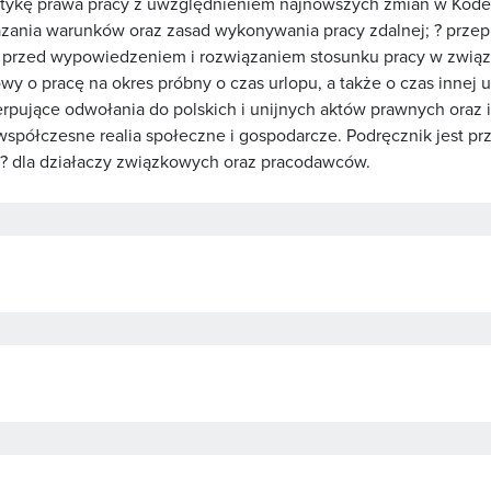
ę prawa pracy z uwzględnieniem najnowszych zmian w Kodeksie
azania warunków oraz zasad wykonywania pracy zdalnej; ? przep
 przed wypowiedzeniem i rozwiązaniem stosunku pracy w związ
wy o pracę na okres próbny o czas urlopu, a także o czas innej
pujące odwołania do polskich i unijnych aktów prawnych oraz i
spółczesne realia społeczne i gospodarcze. Podręcznik jest p
 ? dla działaczy związkowych oraz pracodawców.