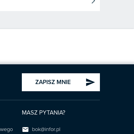
arrow_forward_ios
send
ZAPISZ MNIE
MASZ PYTANIA?

towego
bok@infor.pl