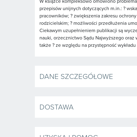
W książce kompleksowo omówiono problematyk
przepisów unijnych dotyczących m.in.: ? wsk
pracowników; ? zwiększenia zakresu ochrony
rodzicielskim; ? możliwości przedłużenia umo
Ciekawym uzupełnieniem publikacji są wyczer
nauki, orzecznictwo Sądu Najwyższego oraz w
także ? ze względu na przystępność wykładu
DANE SZCZEGÓŁOWE
DOSTAWA