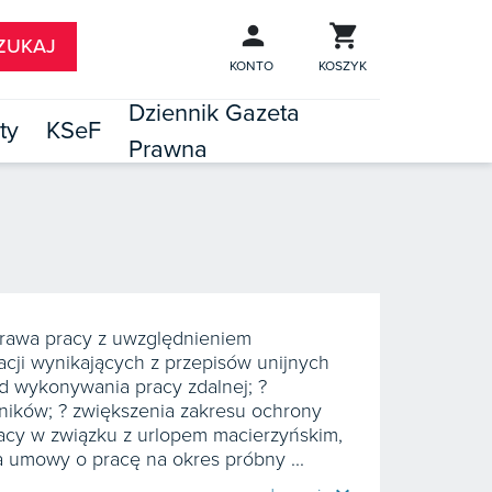
KONTO
KOSZYK
Dziennik Gazeta
ty
KSeF
Prawna

TÓW
rawa pracy z uwzględnieniem
acji wynikających z przepisów unijnych
d wykonywania pracy zdalnej; ?
ników; ? zwiększenia zakresu ochrony
acy w związku z urlopem macierzyńskim,
ia umowy o pracę na okres próbny ...