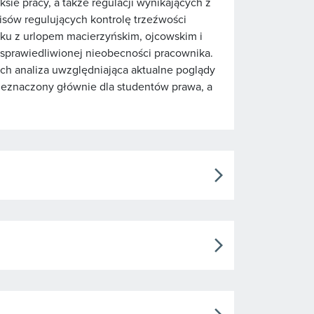
 pracy, a także regulacji wynikających z
isów regulujących kontrolę trzeźwości
ku z urlopem macierzyńskim, ojcowskim i
 usprawiedliwionej nieobecności pracownika.
ch analiza uwzględniająca aktualne poglądy
rzeznaczony głównie dla studentów prawa, a
arrow_forward_ios
arrow_forward_ios